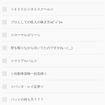
☆ＥＣＣビジネススクール☆
プロとしての収入の稼ぎ方w(ﾟoﾟ)w
☆ローヤルゼリー☆
壁を殴りながら泣いてたのですがね～(:_;)
☆マイアルバム☆
☆自動車保険一括見積☆
☆バンタ・レイ証券☆
バットの持ち方？？？