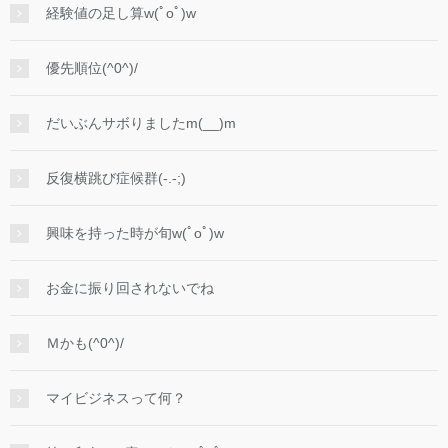
経験値の足し算w(ﾟoﾟ)w
優先順位(^0^)/
だいぶんサボりましたm(__)m
反復横跳び症候群(-.-;)
興味を持った時が旬w(ﾟoﾟ)w
お金に振り回されないでね
Ｍかも(^0^)/
マイビジネスって何？