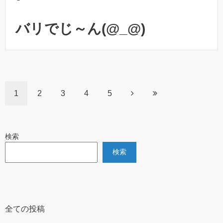
バリでじ～ん(@_@)
1
2
3
4
5
検索
検索
全ての投稿