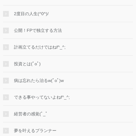
2度目の人生(^0^)/
公開！FPで独立する方法
計画立てるだけではねf^_^;
投資とは(ﾟoﾟ)
病は忘れたら治るw(ﾟoﾟ)w
できる事やってないよねf^_^;
経営者の感覚(ﾟ_ﾟ
夢を叶えるプランナー