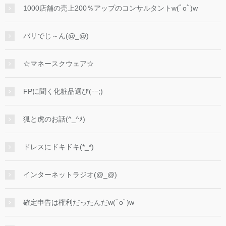
1000店舗の売上200％アップのコンサルタントw(ﾟoﾟ)w
バリでじ～ん(@_@)
☆マネースクウェア☆
FPに聞く化粧品選び(ｰｰ;)
狐と虎のお話(^_^ﾒ)
ドレスにドキドキ(*_*)
インターネットラジオ(@_@)
確定申告は権利だったんだw(ﾟoﾟ)w