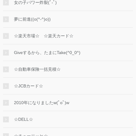
女の子パワー炸裂(ﾟ-ﾟ)
夢に前進((o(^-^)o))
☆楽天市場☆ ☆楽天カード☆
Giveするから、たまにTake(^0_0^)
☆自動車保険一括見積☆
☆JCBカード☆
2010年になりましたw(ﾟoﾟ)w
☆DELL☆