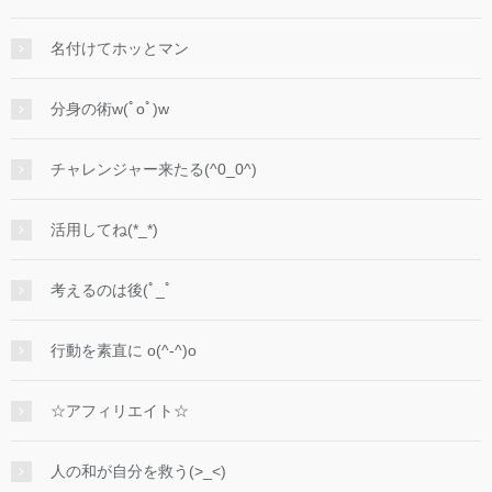
名付けてホッとマン
分身の術w(ﾟoﾟ)w
チャレンジャー来たる(^0_0^)
活用してね(*_*)
考えるのは後(ﾟ_ﾟ
行動を素直に o(^-^)o
☆アフィリエイト☆
人の和が自分を救う(>_<)