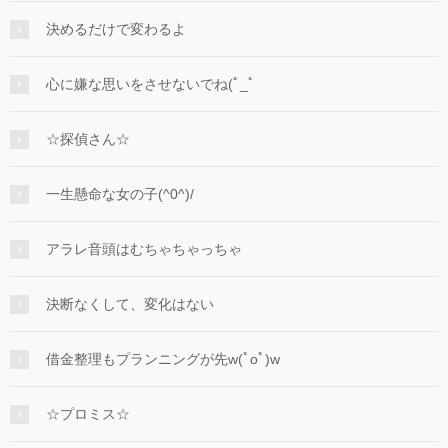
決めるだけで変わるよ
心に嫌な思いをさせないでね(ﾟ_ﾟ
☆探偵さん☆
一生懸命な女の子(^0^)/
アラレ音頭はむちゃちゃっちゃ
決断なくして、変化はない
借金整理もプランニングが先w(ﾟoﾟ)w
☆プロミス☆