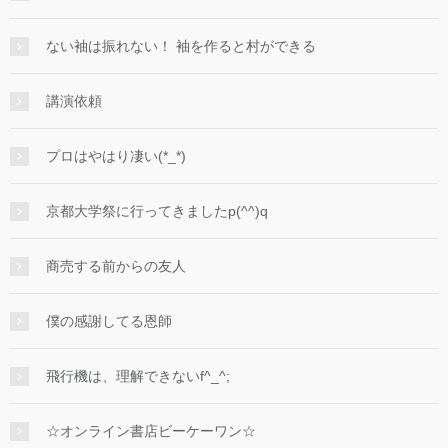
ない袖は振れない！ 袖を作ると村ができる
講演依頼
プロはやはり凄い(*_*)
京都大学祭に行ってきましたp(^^)q
商売する前からの友人
僕の感謝してる恩師
飛行機は、理解できないf^_^;
☆オンライン書店ビーケーワン☆