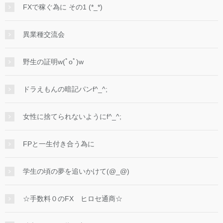
FXで稼ぐ為に その1 (*_*)
異業種交流会
野生の証明w(ﾟoﾟ)w
ドラえもんの暗記パンf^_^;
女性に捨てられないようにf^_^;
FPと一生付き合う為に
学生の頃の夢を追いかけて(@_@)
☆手数料０のFX ヒロセ通商☆