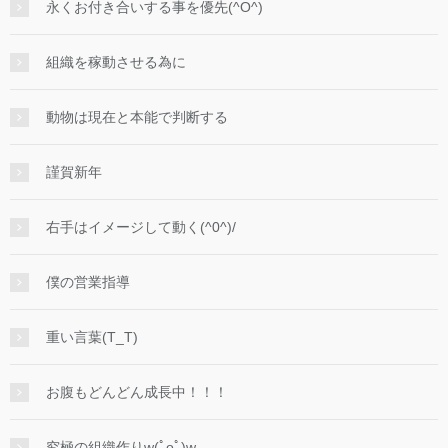
永くお付き合いする事を優先(^O^)
組織を稼動させる為に
動物は現在と本能で判断する
謹賀新年
右手はイメージして動く(^0^)/
僕の営業指導
重い言葉(T_T)
お腹もどんどん成長中！！！
究極の組織作りw(ﾟoﾟ)w