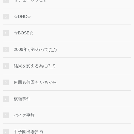
☆チューリッヒ☆
☆DHC☆
☆BOSE☆
2009年が終わって(*_*)
結果を変える為に(*_*)
何回も何回も いちから
横領事件
バイク事故
甲子園出場(*_*)