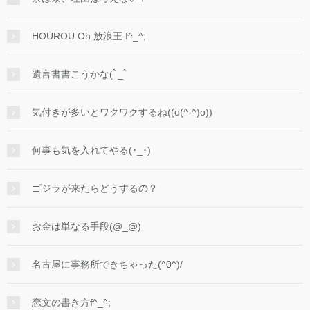
HOUROU Oh 放浪王 f^_^;
遺言書書こうかな(ﾟ_ﾟ
気付きが多いとワクワクするね((o(^-^)o))
何事も気を入れてやる(･_･)
ゴジラが来たらどうするの？
お金は単なる手段(@_@)
名古屋に事務所できちゃった(^0^)/
恋文の書き方f^_^;