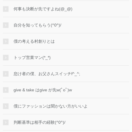
何事も決断が先ですよね(@_@)
自分を知ってもらう(^0^)/
僕の考える村創りとは
トップ営業マン(*_*)
怠け者の僕、お父さんスイッチf^_^;
give & take はgive が先w(ﾟoﾟ)w
僕にファッションは聞かない方がいいよ
判断基準は相手の経験(^0^)/