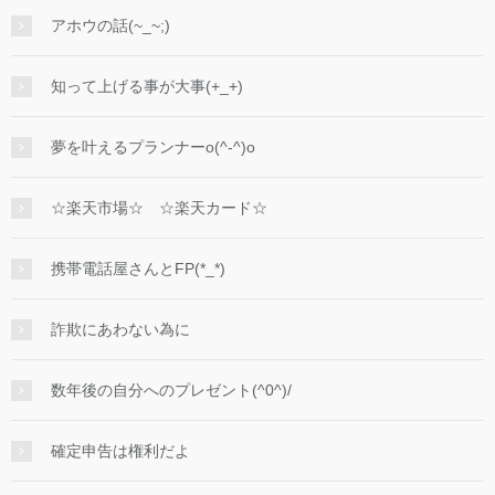
アホウの話(~_~;)
知って上げる事が大事(+_+)
夢を叶えるプランナーo(^-^)o
☆楽天市場☆ ☆楽天カード☆
携帯電話屋さんとFP(*_*)
詐欺にあわない為に
数年後の自分へのプレゼント(^0^)/
確定申告は権利だよ