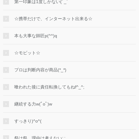
第一印象は1度しかない(ﾟ_ﾟ
☆携帯だけで、インターネット出来る☆
本も大事な師匠p(^^)q
☆モビット☆
プロは判断内容が商品(*_*)
喰われた後に責任転換してもねf^_^;
継続する力w(ﾟoﾟ)w
すっきり)^o^(
祭は祭、理由は考えない∵