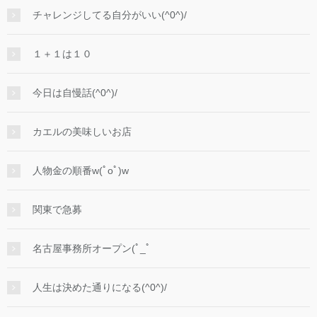
チャレンジしてる自分がいい(^0^)/
１＋１は１０
今日は自慢話(^0^)/
カエルの美味しいお店
人物金の順番w(ﾟoﾟ)w
関東で急募
名古屋事務所オープン(ﾟ_ﾟ
人生は決めた通りになる(^0^)/