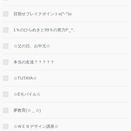
目指せブレイクポイントo(^-^)o
1％のひらめきと99％の努力f^_^;
☆父の日、お中元☆
本当の友達？？？？？
☆TUTAYA☆
☆Eモバイル☆
夢教育(☆＿☆)
☆ＷＥＢデザイン講座☆