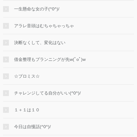
一生懸命な女の子(^0^)/
アラレ音頭はむちゃちゃっちゃ
決断なくして、変化はない
借金整理もプランニングが先w(ﾟoﾟ)w
☆プロミス☆
チャレンジしてる自分がいい(^0^)/
１＋１は１０
今日は自慢話(^0^)/