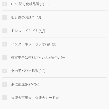
FPに聞く化粧品選び(ｰｰ;)
狐と虎のお話(^_^ﾒ)
ドレスにドキドキ(*_*)
インターネットラジオ(@_@)
確定申告は権利だったんだw(ﾟoﾟ)w
女の子パワー炸裂(ﾟ-ﾟ)
夢に前進((o(^-^)o))
☆楽天市場☆ ☆楽天カード☆