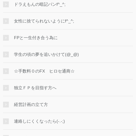
ドラえもんの暗記パンf^_^;
女性に捨てられないようにf^_^;
FPと一生付き合う為に
学生の頃の夢を追いかけて(@_@)
☆手数料０のFX ヒロセ通商☆
独立ＦＰを目指す方へ
経営計画の立て方
連絡しにくくなったら(-.-;)