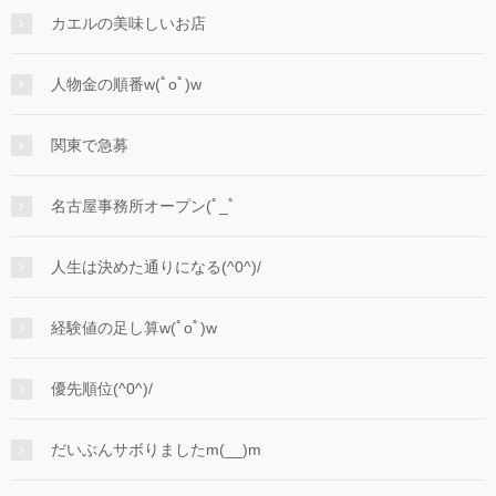
カエルの美味しいお店
人物金の順番w(ﾟoﾟ)w
関東で急募
名古屋事務所オープン(ﾟ_ﾟ
人生は決めた通りになる(^0^)/
経験値の足し算w(ﾟoﾟ)w
優先順位(^0^)/
だいぶんサボりましたm(__)m