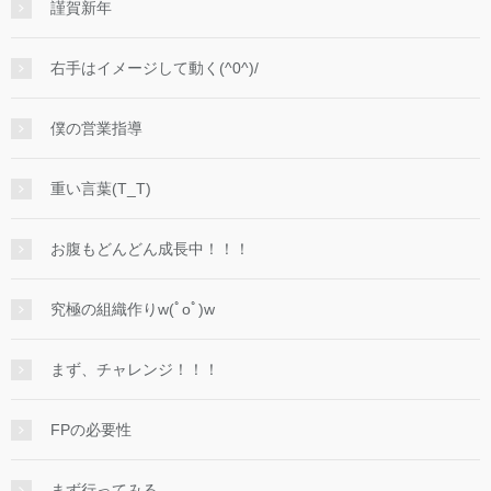
謹賀新年
右手はイメージして動く(^0^)/
僕の営業指導
重い言葉(T_T)
お腹もどんどん成長中！！！
究極の組織作りw(ﾟoﾟ)w
まず、チャレンジ！！！
FPの必要性
まず行ってみる