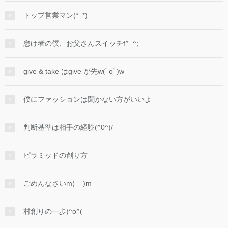
トップ営業マン(*_*)
怠け者の僕、お父さんスイッチf^_^;
give & take はgive が先w(ﾟoﾟ)w
僕にファッションは聞かない方がいいよ
判断基準は相手の経験(^0^)/
ピラミッドの創り方
ごめんなさいm(__)m
村創りの一歩)^o^(