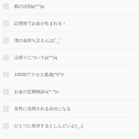
鏡の法則p(^^)q
記憶術でお金が生まれる！
僕の金持ち父さんは(ﾟ_ﾟ
山登りについてp(^^)q
10000アクセス達成(^0^)/
お金の定期検診o(^-^)o
女性に信用される自分になる
ひとつに依存するとしんどいよ(:_;)