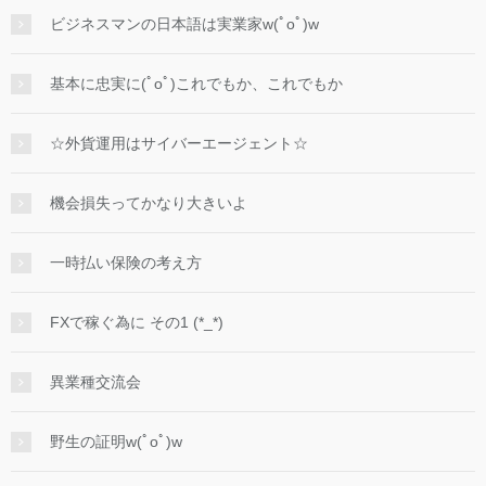
ビジネスマンの日本語は実業家w(ﾟoﾟ)w
基本に忠実に(ﾟoﾟ)これでもか、これでもか
☆外貨運用はサイバーエージェント☆
機会損失ってかなり大きいよ
一時払い保険の考え方
FXで稼ぐ為に その1 (*_*)
異業種交流会
野生の証明w(ﾟoﾟ)w