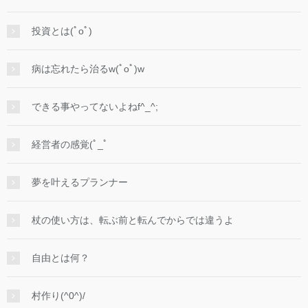
投資とは(ﾟoﾟ)
病は忘れたら治るw(ﾟoﾟ)w
できる事やってないよねf^_^;
経営者の感覚(ﾟ_ﾟ
夢を叶えるプランナー
杖の使い方は、転ぶ前と転んでからでは違うよ
自由とは何？
村作り(^0^)/