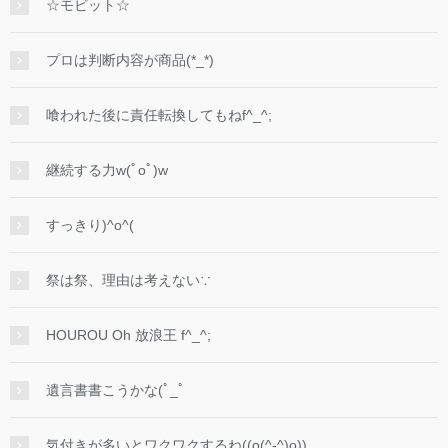
☆モビット☆
プロは判断内容が商品(*_*)
喰われた後に責任転換してもねf^_^;
継続する力w(ﾟoﾟ)w
すっきり)^o^(
祭は祭、理由は考えない∵
HOUROU Oh 放浪王 f^_^;
遺言書書こうかな(ﾟ_ﾟ
気付きが多いとワクワクするね((o(^-^)o))