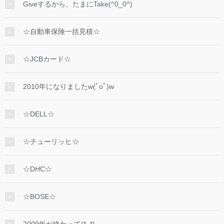
Giveするから、たまにTake(^0_0^)
☆自動車保険一括見積☆
☆JCBカード☆
2010年になりましたw(ﾟoﾟ)w
☆DELL☆
☆チューリッヒ☆
☆DHC☆
☆BOSE☆