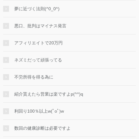
夢に近づく法則(^0_0^)
悪口、批判はマイナス発言
アフィリエイトで20万円
ネズミだって頑張ってる
不労所得を得る為に
紹介貰えたら営業は楽ですよp(^^)q
利回り100％以上w(ﾟoﾟ)w
数回の健康診断は必要ですよ