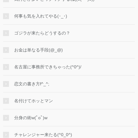
何事も気を入れてやる(･_･)
ゴジラが来たらどうするの？
お金は単なる手段(@_@)
名古屋に事務所できちゃった(^0^)/
恋文の書き方f^_^;
名付けてホッとマン
分身の術w(ﾟoﾟ)w
チャレンジャー来たる(^0_0^)