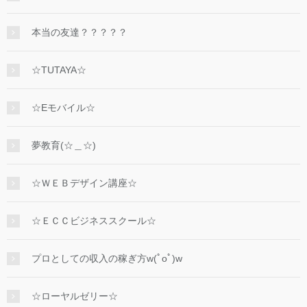
本当の友達？？？？？
☆TUTAYA☆
☆Eモバイル☆
夢教育(☆＿☆)
☆ＷＥＢデザイン講座☆
☆ＥＣＣビジネススクール☆
プロとしての収入の稼ぎ方w(ﾟoﾟ)w
☆ローヤルゼリー☆