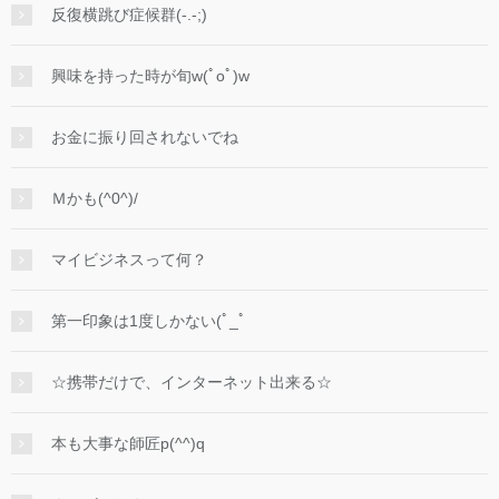
反復横跳び症候群(-.-;)
興味を持った時が旬w(ﾟoﾟ)w
お金に振り回されないでね
Ｍかも(^0^)/
マイビジネスって何？
第一印象は1度しかない(ﾟ_ﾟ
☆携帯だけで、インターネット出来る☆
本も大事な師匠p(^^)q