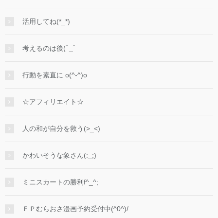
活用してね(*_*)
考えるのは後(ﾟ_ﾟ
行動を素直に o(^-^)o
☆アフィリエイト☆
人の和が自分を救う(>_<)
かわいそうな象さん(:_;)
ミニスカートの勝利f^_^;
ＦＰむらおさ漫画予約受付中(^0^)/