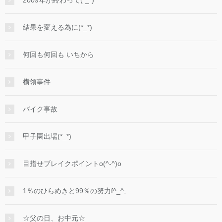
2009年が終わって(*_*)
結果を変える為に(*_*)
何回も何回も いちから
横領事件
バイク事故
甲子園出場(*_*)
目指せブレイクポイントo(^-^)o
1％のひらめきと99％の努力f^_^;
☆父の日、お中元☆