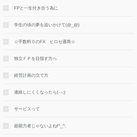
FPと一生付き合う為に
学生の頃の夢を追いかけて(@_@)
☆手数料０のFX ヒロセ通商☆
独立ＦＰを目指す方へ
経営計画の立て方
連絡しにくくなったら(-.-;)
サービスって
超能力者じゃないよねf^_^;