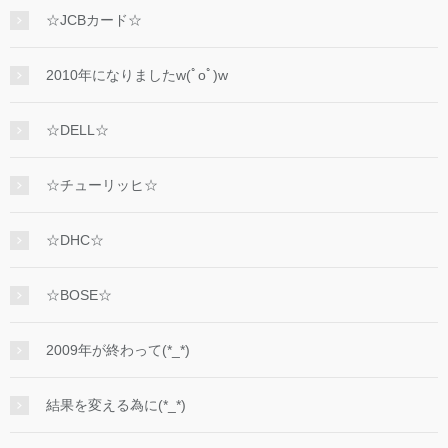
☆JCBカード☆
2010年になりましたw(ﾟoﾟ)w
☆DELL☆
☆チューリッヒ☆
☆DHC☆
☆BOSE☆
2009年が終わって(*_*)
結果を変える為に(*_*)