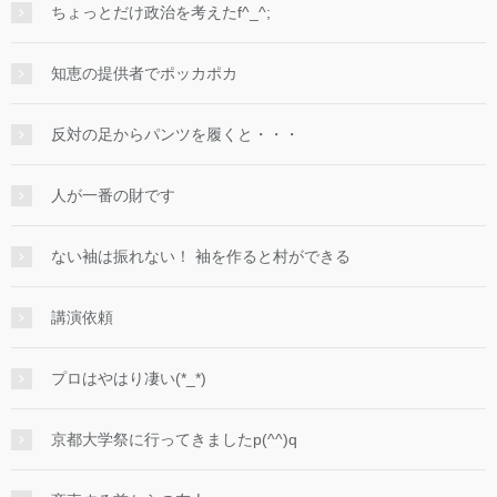
ちょっとだけ政治を考えたf^_^;
知恵の提供者でポッカポカ
反対の足からパンツを履くと・・・
人が一番の財です
ない袖は振れない！ 袖を作ると村ができる
講演依頼
プロはやはり凄い(*_*)
京都大学祭に行ってきましたp(^^)q