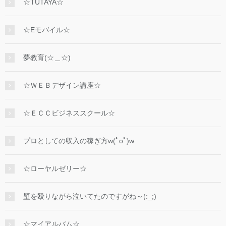
☆TUTAYA☆
☆Eモバイル☆
夢教育(☆＿☆)
☆ＷＥＢデザイン講座☆
☆ＥＣＣビジネススクール☆
プロとしての収入の稼ぎ方w(ﾟoﾟ)w
☆ローヤルゼリー☆
壁を殴りながら泣いてたのですがね～(:_;)
☆マイアルバム☆