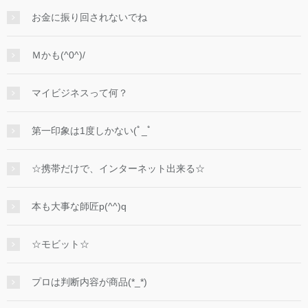
お金に振り回されないでね
Ｍかも(^0^)/
マイビジネスって何？
第一印象は1度しかない(ﾟ_ﾟ
☆携帯だけで、インターネット出来る☆
本も大事な師匠p(^^)q
☆モビット☆
プロは判断内容が商品(*_*)