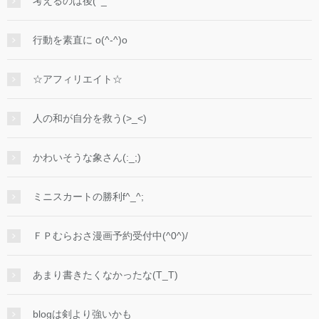
考えるのは後(ﾟ_ﾟ
行動を素直に o(^-^)o
☆アフィリエイト☆
人の和が自分を救う(>_<)
かわいそうな象さん(:_;)
ミニスカートの勝利f^_^;
ＦＰむらおさ漫画予約受付中(^0^)/
あまり書きたくなかったな(T_T)
blogは剣より強いかも