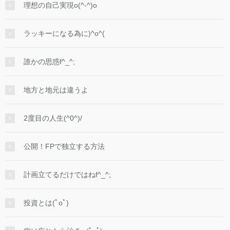
理想の自己実現o(^-^)o
ラッキーになる為に)^o^(
誰かの思惑f^_^;
地方と地元は違うよ
2度目の人生(^0^)/
公開！FPで独立する方法
計画立てるだけではねf^_^;
投資とは(ﾟoﾟ)