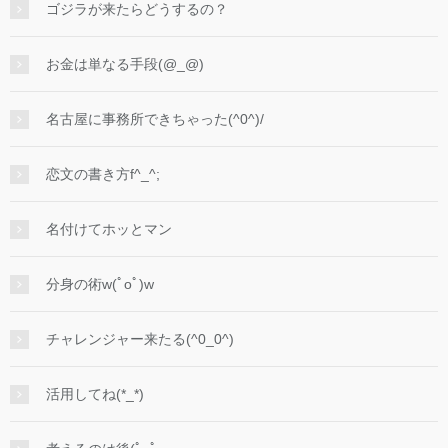
ゴジラが来たらどうするの？
お金は単なる手段(@_@)
名古屋に事務所できちゃった(^0^)/
恋文の書き方f^_^;
名付けてホッとマン
分身の術w(ﾟoﾟ)w
チャレンジャー来たる(^0_0^)
活用してね(*_*)