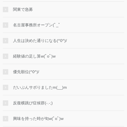
関東で急募
名古屋事務所オープン(ﾟ_ﾟ
人生は決めた通りになる(^0^)/
経験値の足し算w(ﾟoﾟ)w
優先順位(^0^)/
だいぶんサボりましたm(__)m
反復横跳び症候群(-.-;)
興味を持った時が旬w(ﾟoﾟ)w