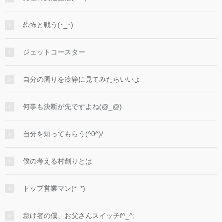
恐怖と戦う(･_･)
ジェットコースター
自分の周りを冷静に見てみたらいいよ
何事も決断が先ですよね(@_@)
自分を知ってもらう(^0^)/
僕の考える村創りとは
トップ営業マン(*_*)
怠け者の僕、お父さんスイッチf^_^;