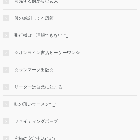
商売する前からの友人
僕の感謝してる恩師
飛行機は、理解できないf^_^;
☆オンライン書店ビーケーワン☆
☆サンマーク出版☆
リーダーは自然に決まる
味の薄いラーメンf^_^;
ファイティングポーズ
究極の安定生活(^o^)