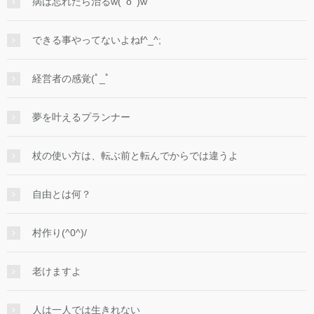
病は忘れたら治るw(ﾟoﾟ)w
できる事やってないよねf^_^;
経営者の感覚(ﾟ_ﾟ
夢を叶えるプランナー
杖の使い方は、転ぶ前と転んでからでは違うよ
自由とは何？
村作り(^0^)/
老けますよ
人は一人では生きれない