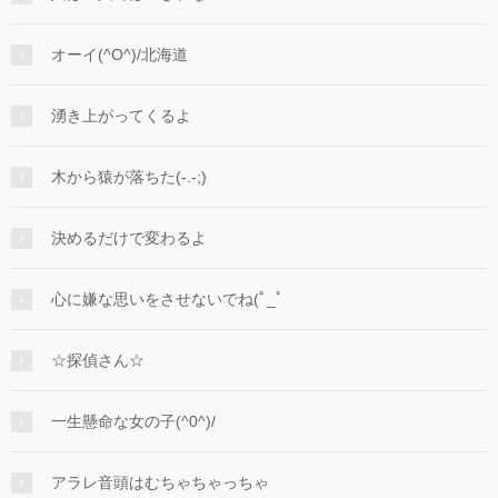
オーイ(^O^)/北海道
湧き上がってくるよ
木から猿が落ちた(-.-;)
決めるだけで変わるよ
心に嫌な思いをさせないでね(ﾟ_ﾟ
☆探偵さん☆
一生懸命な女の子(^0^)/
アラレ音頭はむちゃちゃっちゃ