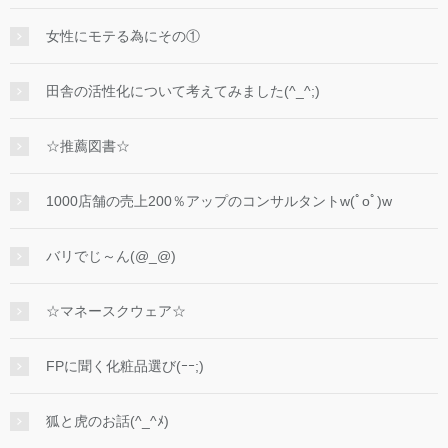
女性にモテる為にその①
田舎の活性化について考えてみました(^_^;)
☆推薦図書☆
1000店舗の売上200％アップのコンサルタントw(ﾟoﾟ)w
バリでじ～ん(@_@)
☆マネースクウェア☆
FPに聞く化粧品選び(ｰｰ;)
狐と虎のお話(^_^ﾒ)