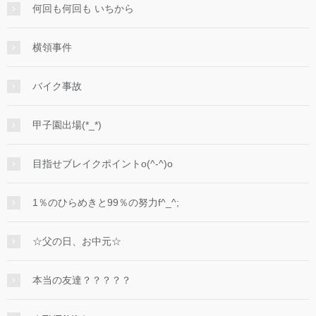
何回も何回も いちから
横領事件
バイク事故
甲子園出場(*_*)
目指せブレイクポイントo(^-^)o
1％のひらめきと99％の努力f^_^;
☆父の日、お中元☆
本当の友達？？？？？