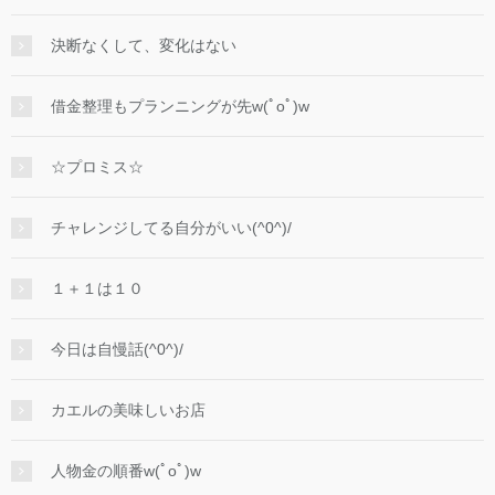
決断なくして、変化はない
借金整理もプランニングが先w(ﾟoﾟ)w
☆プロミス☆
チャレンジしてる自分がいい(^0^)/
１＋１は１０
今日は自慢話(^0^)/
カエルの美味しいお店
人物金の順番w(ﾟoﾟ)w