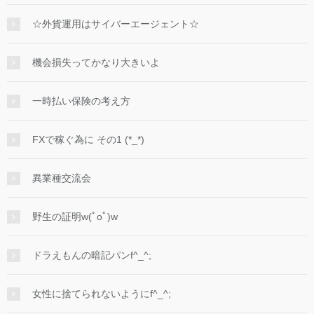
☆外貨運用はサイバーエージェント☆
機会損失ってかなり大きいよ
一時払い保険の考え方
FXで稼ぐ為に その1 (*_*)
異業種交流会
野生の証明w(ﾟoﾟ)w
ドラえもんの暗記パンf^_^;
女性に捨てられないようにf^_^;