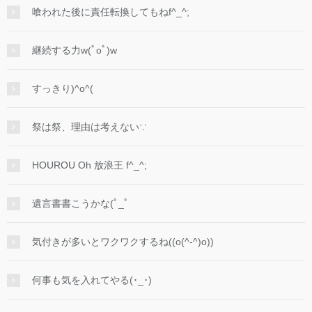
喰われた後に責任転換してもねf^_^;
継続する力w(ﾟoﾟ)w
すっきり)^o^(
祭は祭、理由は考えない∵
HOUROU Oh 放浪王 f^_^;
遺言書書こうかな(ﾟ_ﾟ
気付きが多いとワクワクするね((o(^-^)o))
何事も気を入れてやる(･_･)