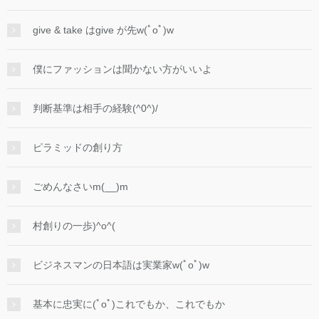
give & take はgive が先w(ﾟoﾟ)w
僕にファッションは聞かない方がいいよ
判断基準は相手の経験(^0^)/
ピラミッドの創り方
ごめんなさいm(__)m
村創りの一歩)^o^(
ビジネスマンの日本語は実業家w(ﾟoﾟ)w
基本に忠実に(ﾟoﾟ)これでもか、これでもか