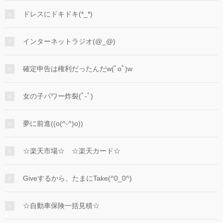
ドレスにドキドキ(*_*)
インターネットラジオ(@_@)
確定申告は権利だったんだw(ﾟoﾟ)w
女の子パワー炸裂(ﾟ-ﾟ)
夢に前進((o(^-^)o))
☆楽天市場☆ ☆楽天カード☆
Giveするから、たまにTake(^0_0^)
☆自動車保険一括見積☆