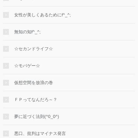
女性が美しくあるためにf^_^;
無知の知f^_^;
☆セカンドライフ☆
☆モバゲー☆
仮想空間を放浪の巻
ＦＰってなんだろ～？
夢に近づく法則(^0_0^)
悪口、批判はマイナス発言