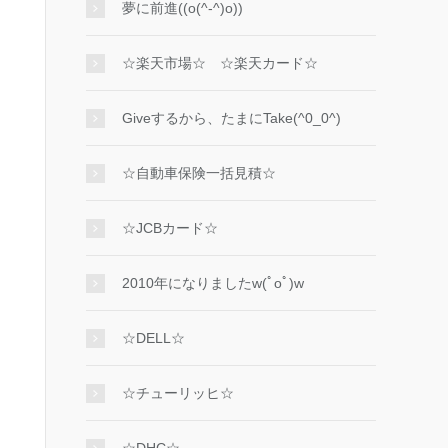
夢に前進((o(^-^)o))
☆楽天市場☆ ☆楽天カード☆
Giveするから、たまにTake(^0_0^)
☆自動車保険一括見積☆
☆JCBカード☆
2010年になりましたw(ﾟoﾟ)w
☆DELL☆
☆チューリッヒ☆