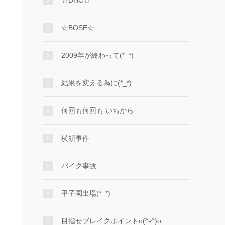
☆DHC☆
☆BOSE☆
2009年が終わって(*_*)
結果を変える為に(*_*)
何回も何回も いちから
横領事件
バイク事故
甲子園出場(*_*)
目指せブレイクポイントo(^-^)o