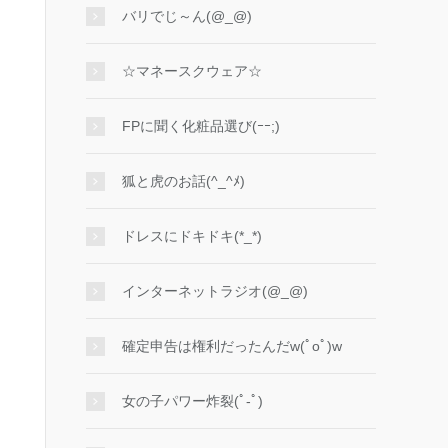
バリでじ～ん(@_@)
☆マネースクウェア☆
FPに聞く化粧品選び(ｰｰ;)
狐と虎のお話(^_^ﾒ)
ドレスにドキドキ(*_*)
インターネットラジオ(@_@)
確定申告は権利だったんだw(ﾟoﾟ)w
女の子パワー炸裂(ﾟ-ﾟ)