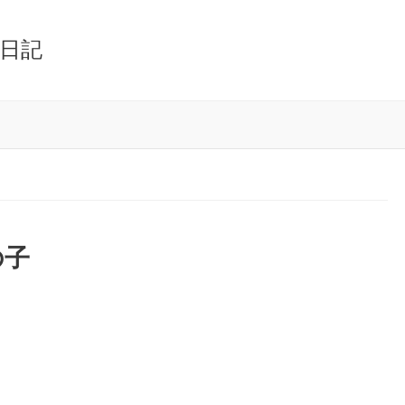
日記
の子