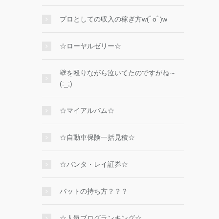
プロとしての収入の稼ぎ方w(ﾟoﾟ)w
☆ローヤルゼリー☆
壁を殴りながら泣いてたのですがね～
(:_;)
☆マイアルバム☆
☆自動車保険一括見積☆
☆バンタ・レイ証券☆
バットの持ち方？？？
☆人気ブログランキング☆