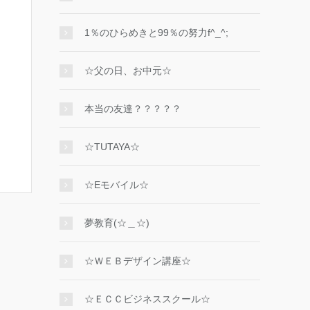
1％のひらめきと99％の努力f^_^;
☆父の日、お中元☆
本当の友達？？？？？
☆TUTAYA☆
☆Eモバイル☆
夢教育(☆＿☆)
☆ＷＥＢデザイン講座☆
☆ＥＣＣビジネススクール☆