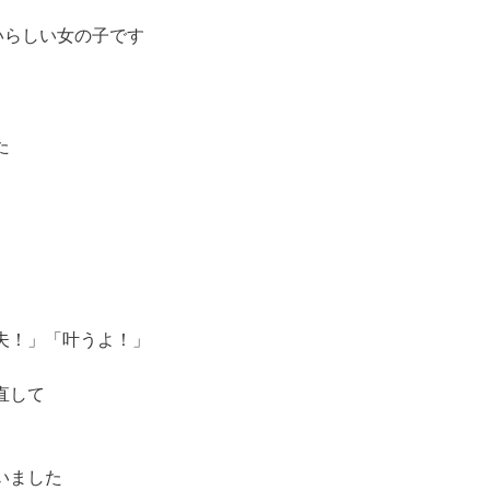
いらしい女の子です
た
夫！」「叶うよ！」
直して
いました