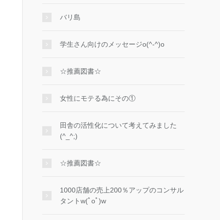
バリ島
学生さん向けのメッセージo(^-^)o
☆推薦図書☆
女性にモテる為にその①
田舎の活性化について考えてみました
(^_^;)
☆推薦図書☆
1000店舗の売上200％アップのコンサル
タントw(ﾟoﾟ)w