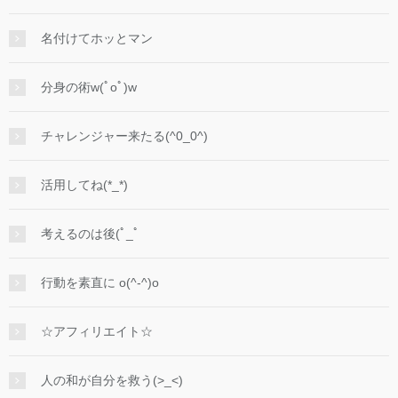
名付けてホッとマン
分身の術w(ﾟoﾟ)w
チャレンジャー来たる(^0_0^)
活用してね(*_*)
考えるのは後(ﾟ_ﾟ
行動を素直に o(^-^)o
☆アフィリエイト☆
人の和が自分を救う(>_<)