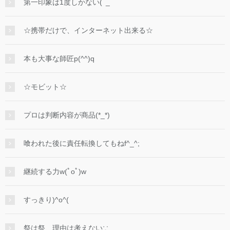
第一印象は1度しかない(ﾟ_ﾟ
☆携帯だけで、インターネット出来る☆
本も大事な師匠p(^^)q
☆モビット☆
プロは判断内容が商品(*_*)
喰われた後に責任転換してもねf^_^;
継続する力w(ﾟoﾟ)w
すっきり)^o^(
祭は祭、理由は考えない∵