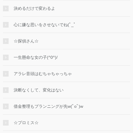
決めるだけで変わるよ
心に嫌な思いをさせないでね(ﾟ_ﾟ
☆探偵さん☆
一生懸命な女の子(^0^)/
アラレ音頭はむちゃちゃっちゃ
決断なくして、変化はない
借金整理もプランニングが先w(ﾟoﾟ)w
☆プロミス☆