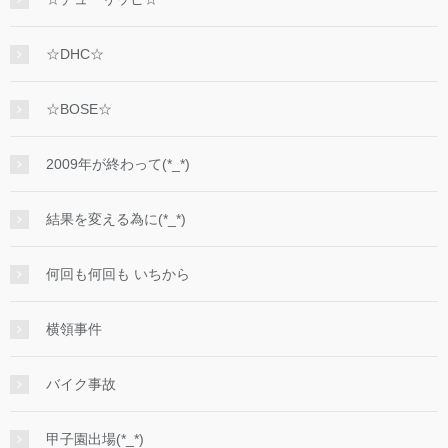
☆DHC☆
☆BOSE☆
2009年が終わって(*_*)
結果を変える為に(*_*)
何回も何回も いちから
横領事件
バイク事故
甲子園出場(*_*)