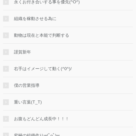
永くお付き合いする事を優先(^O^)
組織を稼動させる為に
動物は現在と本能で判断する
謹賀新年
右手はイメージして動く(^0^)/
僕の営業指導
重い言葉(T_T)
お腹もどんどん成長中！！！
究極の組織作りw(ﾟoﾟ)w