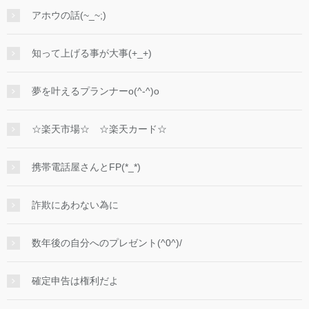
アホウの話(~_~;)
知って上げる事が大事(+_+)
夢を叶えるプランナーo(^-^)o
☆楽天市場☆ ☆楽天カード☆
携帯電話屋さんとFP(*_*)
詐欺にあわない為に
数年後の自分へのプレゼント(^0^)/
確定申告は権利だよ