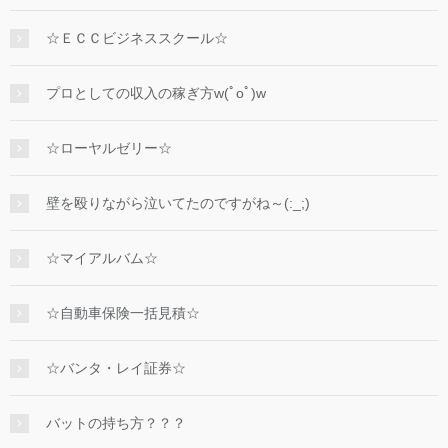
☆ＥＣＣビジネススクール☆
プロとしての収入の稼ぎ方w(ﾟoﾟ)w
☆ローヤルゼリー☆
壁を殴りながら泣いてたのですがね～(:_;)
☆マイアルバム☆
☆自動車保険一括見積☆
☆バンタ・レイ証券☆
バットの持ち方？？？