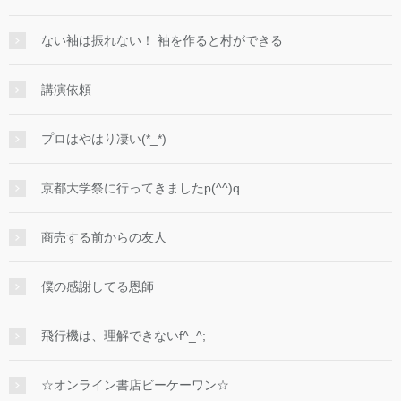
ない袖は振れない！ 袖を作ると村ができる
講演依頼
プロはやはり凄い(*_*)
京都大学祭に行ってきましたp(^^)q
商売する前からの友人
僕の感謝してる恩師
飛行機は、理解できないf^_^;
☆オンライン書店ビーケーワン☆