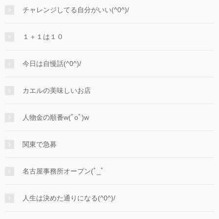
チャレンジしてる自分がいい(^0^)/
１＋１は１０
今日は自慢話(^0^)/
カエルの美味しいお店
人物金の順番w(ﾟoﾟ)w
関東で急募
名古屋事務所オープン(ﾟ_ﾟ
人生は決めた通りになる(^0^)/