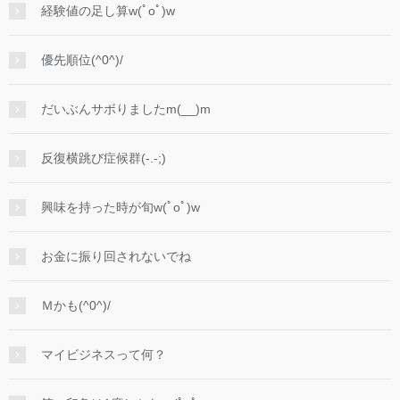
経験値の足し算w(ﾟoﾟ)w
優先順位(^0^)/
だいぶんサボりましたm(__)m
反復横跳び症候群(-.-;)
興味を持った時が旬w(ﾟoﾟ)w
お金に振り回されないでね
Ｍかも(^0^)/
マイビジネスって何？