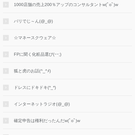
1000店舗の売上200％アップのコンサルタントw(ﾟoﾟ)w
バリでじ～ん(@_@)
☆マネースクウェア☆
FPに聞く化粧品選び(ｰｰ;)
狐と虎のお話(^_^ﾒ)
ドレスにドキドキ(*_*)
インターネットラジオ(@_@)
確定申告は権利だったんだw(ﾟoﾟ)w