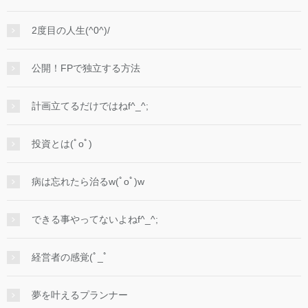
2度目の人生(^0^)/
公開！FPで独立する方法
計画立てるだけではねf^_^;
投資とは(ﾟoﾟ)
病は忘れたら治るw(ﾟoﾟ)w
できる事やってないよねf^_^;
経営者の感覚(ﾟ_ﾟ
夢を叶えるプランナー