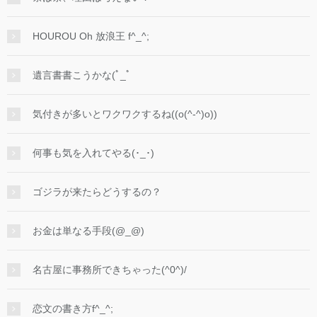
HOUROU Oh 放浪王 f^_^;
遺言書書こうかな(ﾟ_ﾟ
気付きが多いとワクワクするね((o(^-^)o))
何事も気を入れてやる(･_･)
ゴジラが来たらどうするの？
お金は単なる手段(@_@)
名古屋に事務所できちゃった(^0^)/
恋文の書き方f^_^;