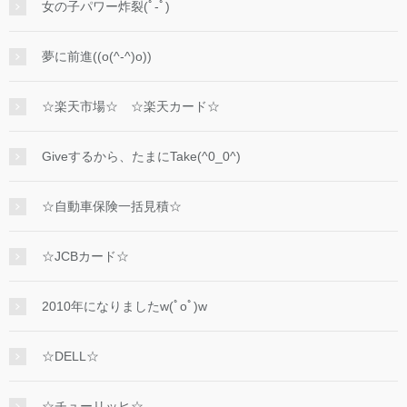
女の子パワー炸裂(ﾟ-ﾟ)
夢に前進((o(^-^)o))
☆楽天市場☆ ☆楽天カード☆
Giveするから、たまにTake(^0_0^)
☆自動車保険一括見積☆
☆JCBカード☆
2010年になりましたw(ﾟoﾟ)w
☆DELL☆
☆チューリッヒ☆