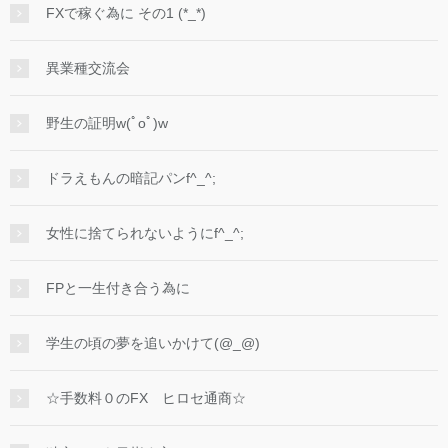
FXで稼ぐ為に その1 (*_*)
異業種交流会
野生の証明w(ﾟoﾟ)w
ドラえもんの暗記パンf^_^;
女性に捨てられないようにf^_^;
FPと一生付き合う為に
学生の頃の夢を追いかけて(@_@)
☆手数料０のFX ヒロセ通商☆