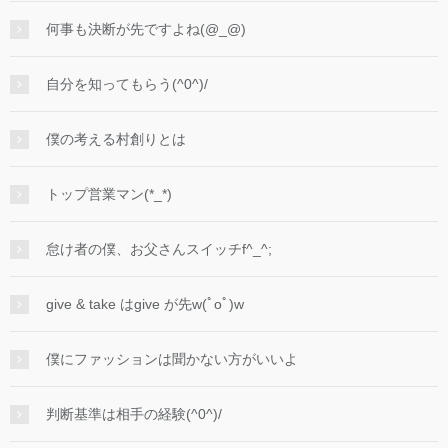
何事も決断が先ですよね(@_@)
自分を知ってもらう(^0^)/
僕の考える村創りとは
トップ営業マン(*_*)
怠け者の僕、お父さんスイッチf^_^;
give & take はgive が先w(ﾟoﾟ)w
僕にファッションは聞かない方がいいよ
判断基準は相手の経験(^0^)/