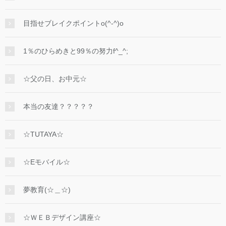
目指せブレイクポイントo(^-^)o
1％のひらめきと99％の努力f^_^;
☆父の日、お中元☆
本当の友達？？？？？
☆TUTAYA☆
☆Eモバイル☆
夢教育(☆＿☆)
☆ＷＥＢデザイン講座☆