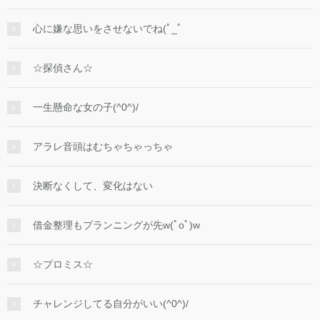
心に嫌な思いをさせないでね(ﾟ_ﾟ
☆探偵さん☆
一生懸命な女の子(^0^)/
アラレ音頭はむちゃちゃっちゃ
決断なくして、変化はない
借金整理もプランニングが先w(ﾟoﾟ)w
☆プロミス☆
チャレンジしてる自分がいい(^0^)/