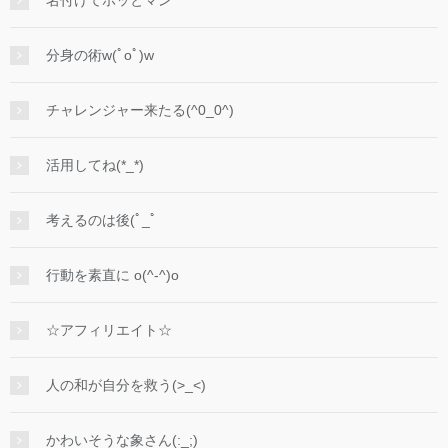
名付けてホッとマン
分身の術w(ﾟoﾟ)w
チャレンジャー来たる(^0_0^)
活用してね(*_*)
考えるのは後(ﾟ_ﾟ
行動を素直に o(^-^)o
☆アフィリエイト☆
人の和が自分を救う(>_<)
かわいそうな象さん(:_;)