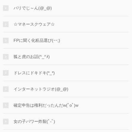
バリでじ～ん(@_@)
☆マネースクウェア☆
FPに聞く化粧品選び(ｰｰ;)
狐と虎のお話(^_^ﾒ)
ドレスにドキドキ(*_*)
インターネットラジオ(@_@)
確定申告は権利だったんだw(ﾟoﾟ)w
女の子パワー炸裂(ﾟ-ﾟ)