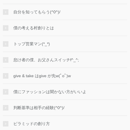
自分を知ってもらう(^0^)/
僕の考える村創りとは
トップ営業マン(*_*)
怠け者の僕、お父さんスイッチf^_^;
give & take はgive が先w(ﾟoﾟ)w
僕にファッションは聞かない方がいいよ
判断基準は相手の経験(^0^)/
ピラミッドの創り方