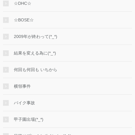
☆DHC☆
☆BOSE☆
2009年が終わって(*_*)
結果を変える為に(*_*)
何回も何回も いちから
横領事件
バイク事故
甲子園出場(*_*)