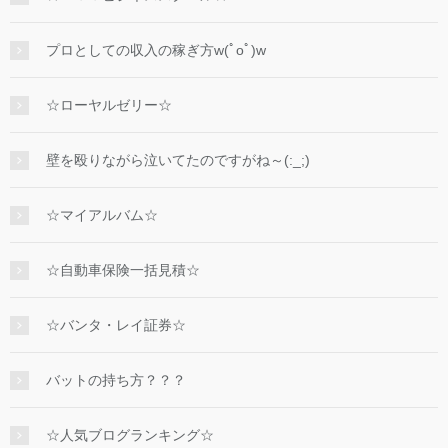
プロとしての収入の稼ぎ方w(ﾟoﾟ)w
☆ローヤルゼリー☆
壁を殴りながら泣いてたのですがね～(:_;)
☆マイアルバム☆
☆自動車保険一括見積☆
☆バンタ・レイ証券☆
バットの持ち方？？？
☆人気ブログランキング☆