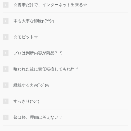
☆携帯だけで、インターネット出来る☆
本も大事な師匠p(^^)q
☆モビット☆
プロは判断内容が商品(*_*)
喰われた後に責任転換してもねf^_^;
継続する力w(ﾟoﾟ)w
すっきり)^o^(
祭は祭、理由は考えない∵