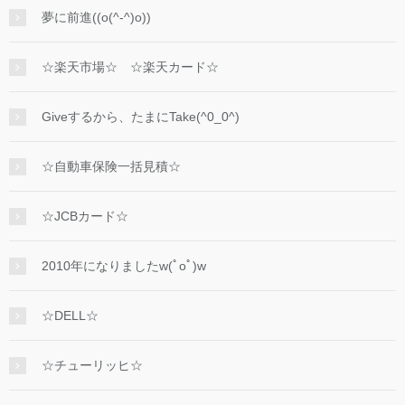
夢に前進((o(^-^)o))
☆楽天市場☆ ☆楽天カード☆
Giveするから、たまにTake(^0_0^)
☆自動車保険一括見積☆
☆JCBカード☆
2010年になりましたw(ﾟoﾟ)w
☆DELL☆
☆チューリッヒ☆