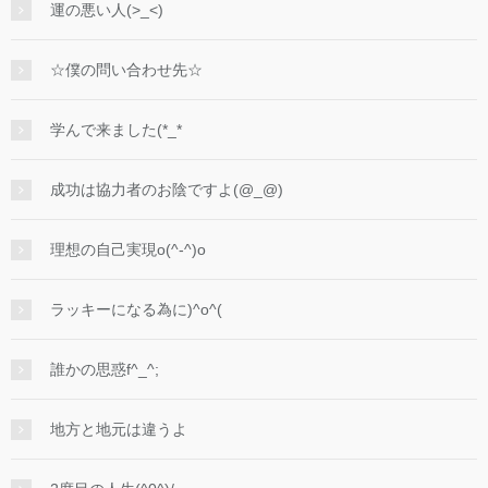
運の悪い人(>_<)
☆僕の問い合わせ先☆
学んで来ました(*_*
成功は協力者のお陰ですよ(@_@)
理想の自己実現o(^-^)o
ラッキーになる為に)^o^(
誰かの思惑f^_^;
地方と地元は違うよ