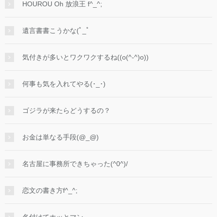
HOUROU Oh 放浪王 f^_^;
遺言書書こうかな(ﾟ_ﾟ
気付きが多いとワクワクするね((o(^-^)o))
何事も気を入れてやる(･_･)
ゴジラが来たらどうするの？
お金は単なる手段(@_@)
名古屋に事務所できちゃった(^0^)/
恋文の書き方f^_^;