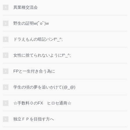
異業種交流会
野生の証明w(ﾟoﾟ)w
ドラえもんの暗記パンf^_^;
女性に捨てられないようにf^_^;
FPと一生付き合う為に
学生の頃の夢を追いかけて(@_@)
☆手数料０のFX ヒロセ通商☆
独立ＦＰを目指す方へ