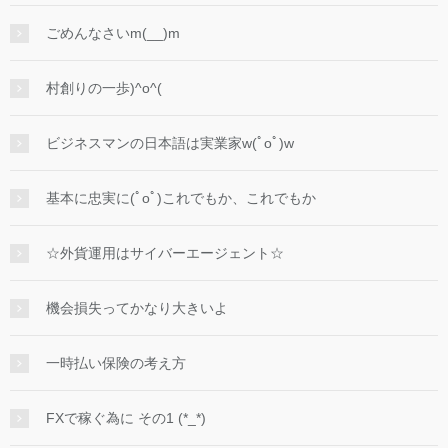
ごめんなさいm(__)m
村創りの一歩)^o^(
ビジネスマンの日本語は実業家w(ﾟoﾟ)w
基本に忠実に(ﾟoﾟ)これでもか、これでもか
☆外貨運用はサイバーエージェント☆
機会損失ってかなり大きいよ
一時払い保険の考え方
FXで稼ぐ為に その1 (*_*)