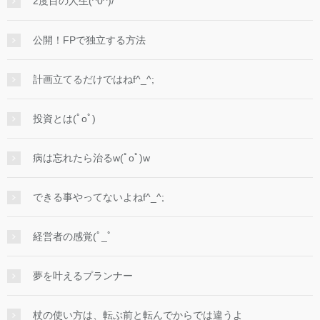
2度目の人生(^0^)/
公開！FPで独立する方法
計画立てるだけではねf^_^;
投資とは(ﾟoﾟ)
病は忘れたら治るw(ﾟoﾟ)w
できる事やってないよねf^_^;
経営者の感覚(ﾟ_ﾟ
夢を叶えるプランナー
杖の使い方は、転ぶ前と転んでからでは違うよ