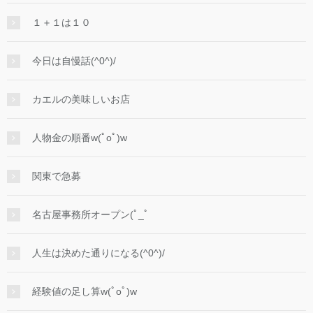
１＋１は１０
今日は自慢話(^0^)/
カエルの美味しいお店
人物金の順番w(ﾟoﾟ)w
関東で急募
名古屋事務所オープン(ﾟ_ﾟ
人生は決めた通りになる(^0^)/
経験値の足し算w(ﾟoﾟ)w