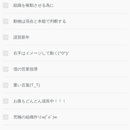
組織を稼動させる為に
動物は現在と本能で判断する
謹賀新年
右手はイメージして動く(^0^)/
僕の営業指導
重い言葉(T_T)
お腹もどんどん成長中！！！
究極の組織作りw(ﾟoﾟ)w