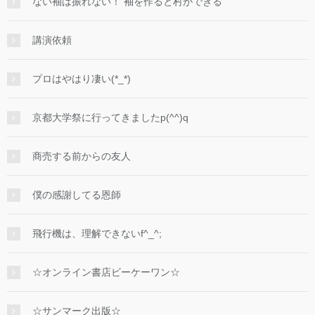
ない袖は振れない！ 袖を作ると村ができる
講演依頼
プロはやはり凄い(*_*)
京都大学祭に行ってきましたp(^^)q
商売する前からの友人
僕の感謝してる恩師
飛行機は、理解できないf^_^;
☆オンライン書店ビーケーワン☆
☆サンマーク出版☆