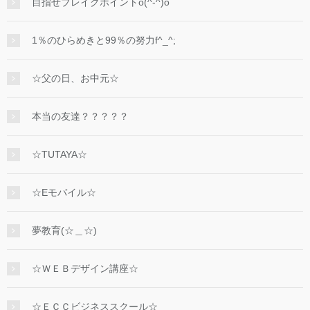
目指せブレイクポイントo(^-^)o
1％のひらめきと99％の努力f^_^;
☆父の日、お中元☆
本当の友達？？？？？
☆TUTAYA☆
☆Eモバイル☆
夢教育(☆＿☆)
☆ＷＥＢデザイン講座☆
☆ＥＣＣビジネススクール☆