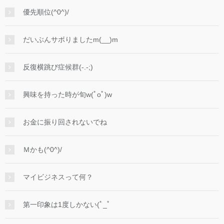
優先順位(^0^)/
だいぶんサボりましたm(__)m
反復横跳び症候群(-.-;)
興味を持った時が旬w(ﾟoﾟ)w
お金に振り回されないでね
Ｍかも(^0^)/
マイビジネスって何？
第一印象は1度しかない(ﾟ_ﾟ