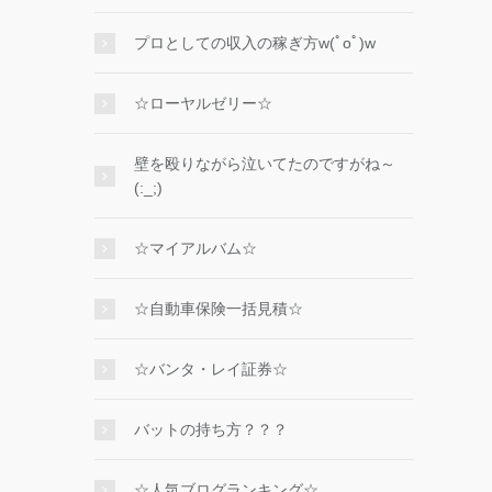
プロとしての収入の稼ぎ方w(ﾟoﾟ)w
☆ローヤルゼリー☆
壁を殴りながら泣いてたのですがね～
(:_;)
☆マイアルバム☆
☆自動車保険一括見積☆
☆バンタ・レイ証券☆
バットの持ち方？？？
☆人気ブログランキング☆