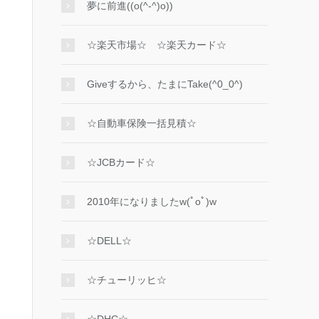
夢に前進((o(^-^)o))
☆楽天市場☆ ☆楽天カード☆
Giveするから、たまにTake(^0_0^)
☆自動車保険一括見積☆
☆JCBカード☆
2010年になりましたw(ﾟoﾟ)w
☆DELL☆
☆チューリッヒ☆