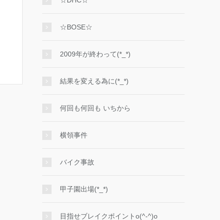
☆DHC☆
☆BOSE☆
2009年が終わって(*_*)
結果を変える為に(*_*)
何回も何回も いちから
横領事件
バイク事故
甲子園出場(*_*)
目指せブレイクポイントo(^-^)o