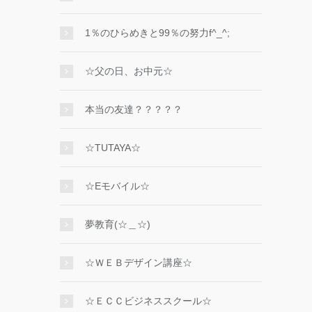
1％のひらめきと99％の努力f^_^;
☆父の日、お中元☆
本当の友達？？？？？
☆TUTAYA☆
☆Eモバイル☆
夢教育(☆＿☆)
☆ＷＥＢデザイン講座☆
☆ＥＣＣビジネススクール☆