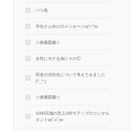
バリ島
学生さん向けのメッセージo(^-^)o
☆推薦図書☆
女性にモテる為にその①
田舎の活性化について考えてみました
(^_^;)
☆推薦図書☆
1000店舗の売上200％アップのコンサル
タントw(ﾟoﾟ)w