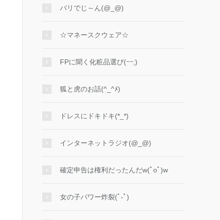
バリでじ～ん(@_@)
☆マネースクウェア☆
FPに聞く化粧品選び(ｰｰ;)
狐と虎のお話(^_^ﾒ)
ドレスにドキドキ(*_*)
インターネットラジオ(@_@)
確定申告は権利だったんだw(ﾟoﾟ)w
女の子パワー炸裂(ﾟ-ﾟ)