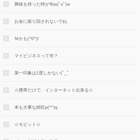
興味を持った時が旬w(ﾟoﾟ)w
お金に振り回されないでね
Ｍかも(^0^)/
マイビジネスって何？
第一印象は1度しかない(ﾟ_ﾟ
☆携帯だけで、インターネット出来る☆
本も大事な師匠p(^^)q
☆モビット☆