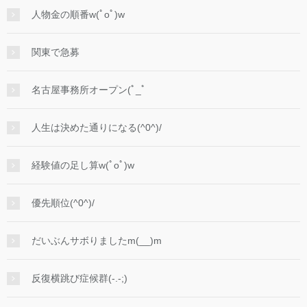
人物金の順番w(ﾟoﾟ)w
関東で急募
名古屋事務所オープン(ﾟ_ﾟ
人生は決めた通りになる(^0^)/
経験値の足し算w(ﾟoﾟ)w
優先順位(^0^)/
だいぶんサボりましたm(__)m
反復横跳び症候群(-.-;)