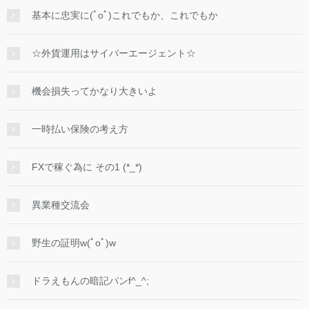
基本に忠実に(ﾟoﾟ)これでもか、これでもか
☆外貨運用はサイバーエージェント☆
機会損失ってかなり大きいよ
一時払い保険の考え方
FXで稼ぐ為に その1 (*_*)
異業種交流会
野生の証明w(ﾟoﾟ)w
ドラえもんの暗記パンf^_^;