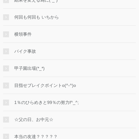
何回も何回も いちから
横領事件
バイク事故
甲子園出場(*_*)
目指せブレイクポイントo(^-^)o
1％のひらめきと99％の努力f^_^;
☆父の日、お中元☆
本当の友達？？？？？