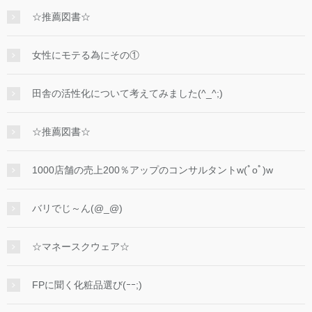
☆推薦図書☆
女性にモテる為にその①
田舎の活性化について考えてみました(^_^;)
☆推薦図書☆
1000店舗の売上200％アップのコンサルタントw(ﾟoﾟ)w
バリでじ～ん(@_@)
☆マネースクウェア☆
FPに聞く化粧品選び(ｰｰ;)