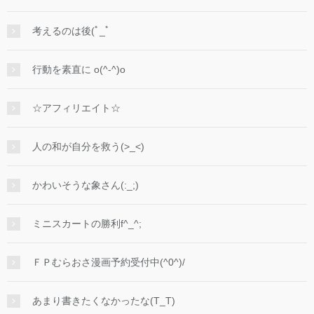
考えるのは後(ﾟ_ﾟ
行動を素直に o(^-^)o
☆アフィリエイト☆
人の和が自分を救う(>_<)
かわいそうな象さん(:_;)
ミニスカートの勝利f^_^;
ＦＰむらおさ漫画予約受付中(^0^)/
あまり書きたくなかったな(T_T)