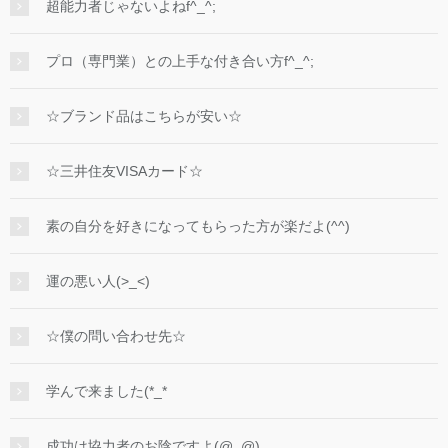
超能力者じゃないよねf^_^;
プロ（専門業）との上手な付き合い方f^_^;
☆ブランド品はこちらが安い☆
☆三井住友VISAカード☆
素の自分を好きになってもらった方が楽だよ(^^)
運の悪い人(>_<)
☆僕の問い合わせ先☆
学んで来ました(*_*
成功は協力者のお陰ですよ(@_@)