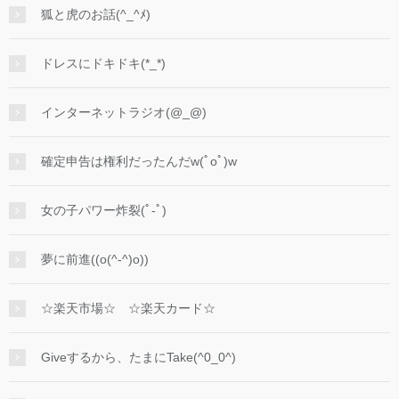
狐と虎のお話(^_^ﾒ)
ドレスにドキドキ(*_*)
インターネットラジオ(@_@)
確定申告は権利だったんだw(ﾟoﾟ)w
女の子パワー炸裂(ﾟ-ﾟ)
夢に前進((o(^-^)o))
☆楽天市場☆ ☆楽天カード☆
Giveするから、たまにTake(^0_0^)