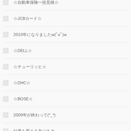
☆自動車保険一括見積☆
☆JCBカード☆
2010年になりましたw(ﾟoﾟ)w
☆DELL☆
☆チューリッヒ☆
☆DHC☆
☆BOSE☆
2009年が終わって(*_*)
結果を変える為に(*_*)