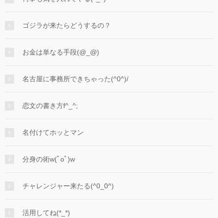
ゴジラが来たらどうするの？
お金は単なる手段(@_@)
名古屋に事務所できちゃった(^0^)/
恋文の書き方f^_^;
名付けてホッとマン
分身の術w(ﾟoﾟ)w
チャレンジャー来たる(^0_0^)
活用してね(*_*)