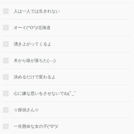
人は一人では生きれない
オーイ(^O^)/北海道
湧き上がってくるよ
木から猿が落ちた(-.-;)
決めるだけで変わるよ
心に嫌な思いをさせないでね(ﾟ_ﾟ
☆探偵さん☆
一生懸命な女の子(^0^)/