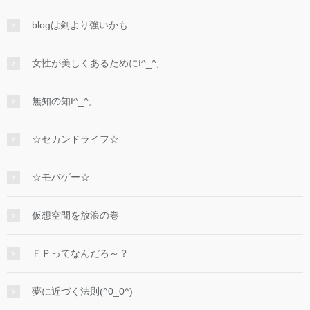
blogは剣より強いかも
女性が美しくあるためにf^_^;
無知の知f^_^;
☆セカンドライフ☆
☆モバゲー☆
仮想空間を放浪の巻
ＦＰってなんだろ～？
夢に近づく法則(^0_0^)