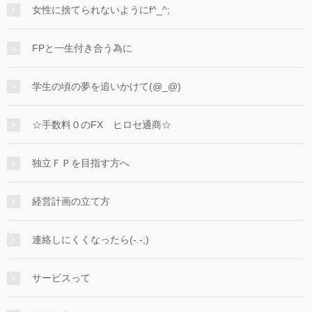
女性に捨てられないようにf^_^;
FPと一生付き合う為に
学生の頃の夢を追いかけて(@_@)
☆手数料０のFX ヒロセ通商☆
独立ＦＰを目指す方へ
経営計画の立て方
連絡しにくくなったら(-.-;)
サービスって