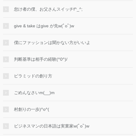
怠け者の僕、お父さんスイッチf^_^;
give & take はgive が先w(ﾟoﾟ)w
僕にファッションは聞かない方がいいよ
判断基準は相手の経験(^0^)/
ピラミッドの創り方
ごめんなさいm(__)m
村創りの一歩)^o^(
ビジネスマンの日本語は実業家w(ﾟoﾟ)w