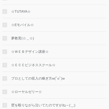
☆TUTAYA☆
☆Eモバイル☆
夢教育(☆＿☆)
☆ＷＥＢデザイン講座☆
☆ＥＣＣビジネススクール☆
プロとしての収入の稼ぎ方w(ﾟoﾟ)w
☆ローヤルゼリー☆
壁を殴りながら泣いてたのですがね～(:_;)