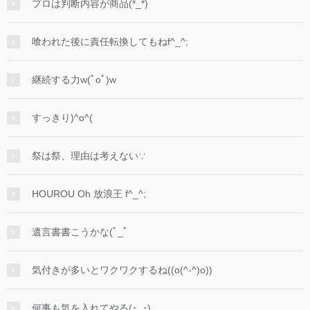
プロは判断内容が商品(*_*)
喰われた後に責任転換してもねf^_^;
継続する力w(ﾟoﾟ)w
すっきり)^o^(
祭は祭、理由は考えない∵
HOUROU Oh 放浪王 f^_^;
遺言書書こうかな(ﾟ_ﾟ
気付きが多いとワクワクするね((o(^-^)o))
何事も気を入れてやる(･_･)