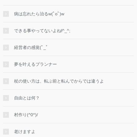
病は忘れたら治るw(ﾟoﾟ)w
できる事やってないよねf^_^;
経営者の感覚(ﾟ_ﾟ
夢を叶えるプランナー
杖の使い方は、転ぶ前と転んでからでは違うよ
自由とは何？
村作り(^0^)/
老けますよ