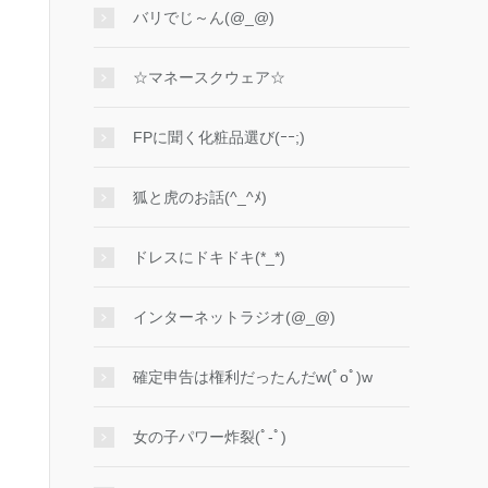
バリでじ～ん(@_@)
☆マネースクウェア☆
FPに聞く化粧品選び(ｰｰ;)
狐と虎のお話(^_^ﾒ)
ドレスにドキドキ(*_*)
インターネットラジオ(@_@)
確定申告は権利だったんだw(ﾟoﾟ)w
女の子パワー炸裂(ﾟ-ﾟ)