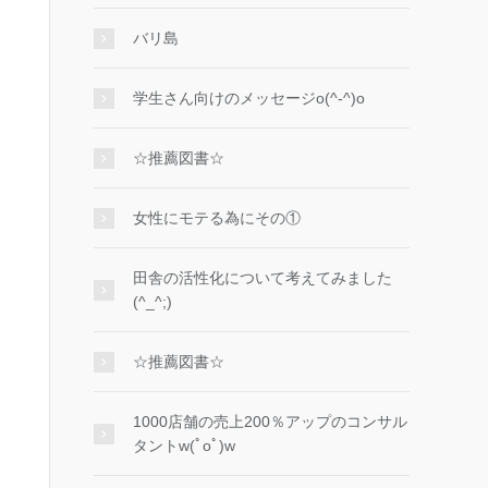
バリ島
学生さん向けのメッセージo(^-^)o
☆推薦図書☆
女性にモテる為にその①
田舎の活性化について考えてみました
(^_^;)
☆推薦図書☆
1000店舗の売上200％アップのコンサル
タントw(ﾟoﾟ)w