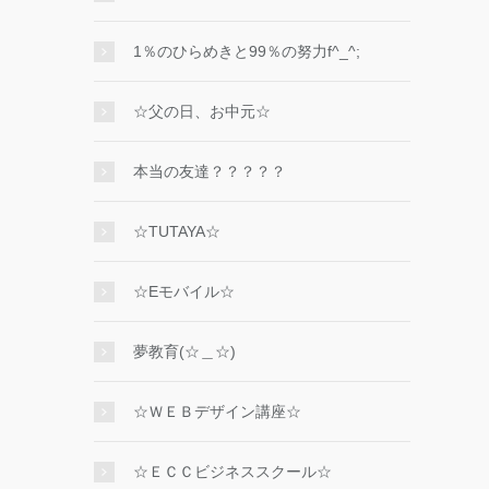
1％のひらめきと99％の努力f^_^;
☆父の日、お中元☆
本当の友達？？？？？
☆TUTAYA☆
☆Eモバイル☆
夢教育(☆＿☆)
☆ＷＥＢデザイン講座☆
☆ＥＣＣビジネススクール☆