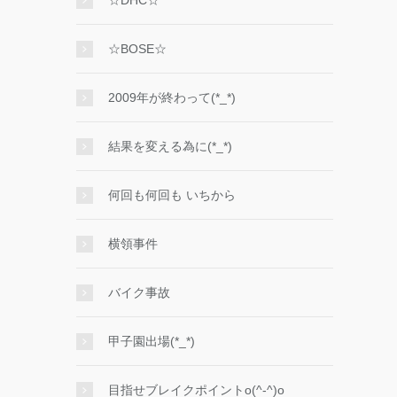
☆DHC☆
☆BOSE☆
2009年が終わって(*_*)
結果を変える為に(*_*)
何回も何回も いちから
横領事件
バイク事故
甲子園出場(*_*)
目指せブレイクポイントo(^-^)o