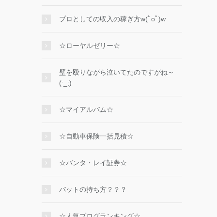
プロとしての収入の稼ぎ方w(ﾟoﾟ)w
☆ローヤルゼリー☆
壁を殴りながら泣いてたのですがね～
(:_;)
☆マイアルバム☆
☆自動車保険一括見積☆
☆バンタ・レイ証券☆
バットの持ち方？？？
☆人気ブログランキング☆