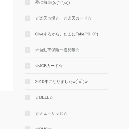
夢に前進((o(^-^)o))
☆楽天市場☆ ☆楽天カード☆
Giveするから、たまにTake(^0_0^)
☆自動車保険一括見積☆
☆JCBカード☆
2010年になりましたw(ﾟoﾟ)w
☆DELL☆
☆チューリッヒ☆