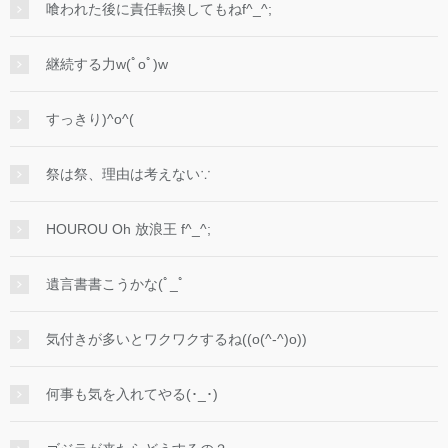
喰われた後に責任転換してもねf^_^;
継続する力w(ﾟoﾟ)w
すっきり)^o^(
祭は祭、理由は考えない∵
HOUROU Oh 放浪王 f^_^;
遺言書書こうかな(ﾟ_ﾟ
気付きが多いとワクワクするね((o(^-^)o))
何事も気を入れてやる(･_･)