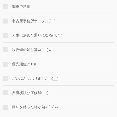
関東で急募
名古屋事務所オープン(ﾟ_ﾟ
人生は決めた通りになる(^0^)/
経験値の足し算w(ﾟoﾟ)w
優先順位(^0^)/
だいぶんサボりましたm(__)m
反復横跳び症候群(-.-;)
興味を持った時が旬w(ﾟoﾟ)w