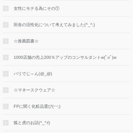
女性にモテる為にその①
田舎の活性化について考えてみました(^_^;)
☆推薦図書☆
1000店舗の売上200％アップのコンサルタントw(ﾟoﾟ)w
バリでじ～ん(@_@)
☆マネースクウェア☆
FPに聞く化粧品選び(ｰｰ;)
狐と虎のお話(^_^ﾒ)