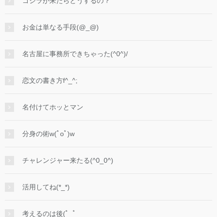
ゴジラが来たらどうするの？
お金は単なる手段(@_@)
名古屋に事務所できちゃった(^0^)/
恋文の書き方f^_^;
名付けてホッとマン
分身の術w(ﾟoﾟ)w
チャレンジャー来たる(^0_0^)
活用してね(*_*)
考えるのは後(ﾟ_ﾟ