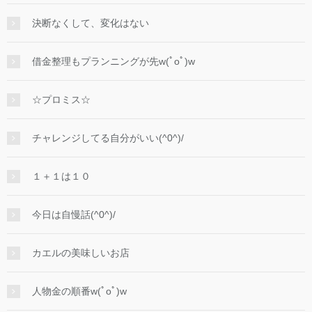
決断なくして、変化はない
借金整理もプランニングが先w(ﾟoﾟ)w
☆プロミス☆
チャレンジしてる自分がいい(^0^)/
１＋１は１０
今日は自慢話(^0^)/
カエルの美味しいお店
人物金の順番w(ﾟoﾟ)w