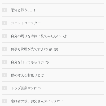
恐怖と戦う(･_･)
ジェットコースター
自分の周りを冷静に見てみたらいいよ
何事も決断が先ですよね(@_@)
自分を知ってもらう(^0^)/
僕の考える村創りとは
トップ営業マン(*_*)
怠け者の僕、お父さんスイッチf^_^;