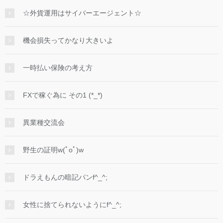
☆外貨運用はサイバーエージェント☆
機会損失ってかなり大きいよ
一時払い保険の考え方
FXで稼ぐ為に その1 (*_*)
異業種交流会
野生の証明w(ﾟoﾟ)w
ドラえもんの暗記パンf^_^;
女性に捨てられないようにf^_^;