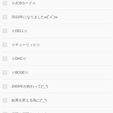
☆JCBカード☆
2010年になりましたw(ﾟoﾟ)w
☆DELL☆
☆チューリッヒ☆
☆DHC☆
☆BOSE☆
2009年が終わって(*_*)
結果を変える為に(*_*)