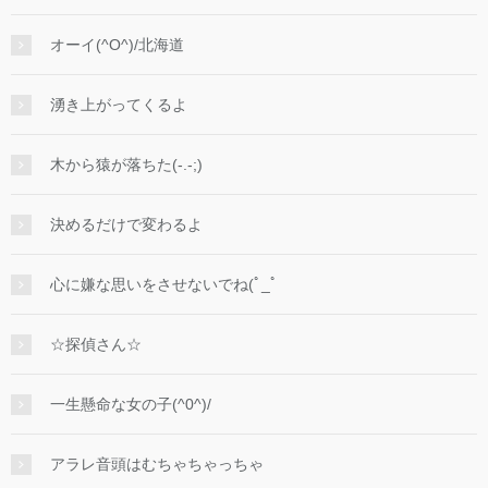
オーイ(^O^)/北海道
湧き上がってくるよ
木から猿が落ちた(-.-;)
決めるだけで変わるよ
心に嫌な思いをさせないでね(ﾟ_ﾟ
☆探偵さん☆
一生懸命な女の子(^0^)/
アラレ音頭はむちゃちゃっちゃ