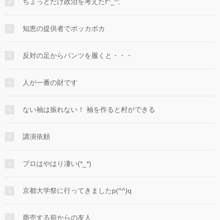
ちょっとだけ政治を考えたf^_^;
知恵の提供者でポッカポカ
反対の足からパンツを履くと・・・
人が一番の財です
ない袖は振れない！ 袖を作ると村ができる
講演依頼
プロはやはり凄い(*_*)
京都大学祭に行ってきましたp(^^)q
商売する前からの友人