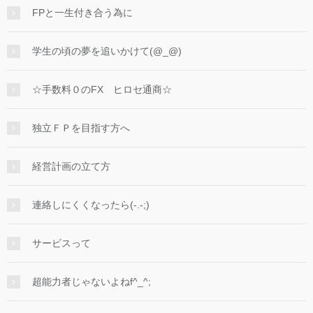
FPと一生付き合う為に
学生の頃の夢を追いかけて(@_@)
☆手数料０のFX ヒロセ通商☆
独立ＦＰを目指す方へ
経営計画の立て方
連絡しにくくなったら(-.-;)
サービスって
超能力者じゃないよねf^_^;