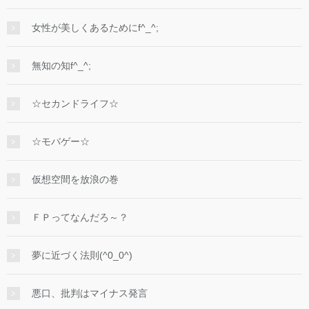
女性が美しくあるためにf^_^;
無知の知f^_^;
☆セカンドライフ☆
☆モバゲー☆
仮想空間を放浪の巻
ＦＰってなんだろ～？
夢に近づく法則(^0_0^)
悪口、批判はマイナス発言