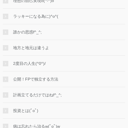
理想の自己実現o(^-^)o
ラッキーになる為に)^o^(
誰かの思惑f^_^;
地方と地元は違うよ
2度目の人生(^0^)/
公開！FPで独立する方法
計画立てるだけではねf^_^;
投資とは(ﾟoﾟ)
病は忘れたら治るw(ﾟoﾟ)w