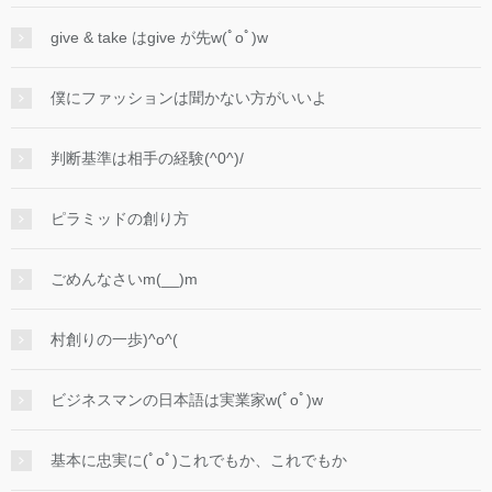
give & take はgive が先w(ﾟoﾟ)w
僕にファッションは聞かない方がいいよ
判断基準は相手の経験(^0^)/
ピラミッドの創り方
ごめんなさいm(__)m
村創りの一歩)^o^(
ビジネスマンの日本語は実業家w(ﾟoﾟ)w
基本に忠実に(ﾟoﾟ)これでもか、これでもか