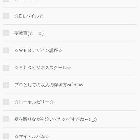
☆Eモバイル☆
夢教育(☆＿☆)
☆ＷＥＢデザイン講座☆
☆ＥＣＣビジネススクール☆
プロとしての収入の稼ぎ方w(ﾟoﾟ)w
☆ローヤルゼリー☆
壁を殴りながら泣いてたのですがね～(:_;)
☆マイアルバム☆