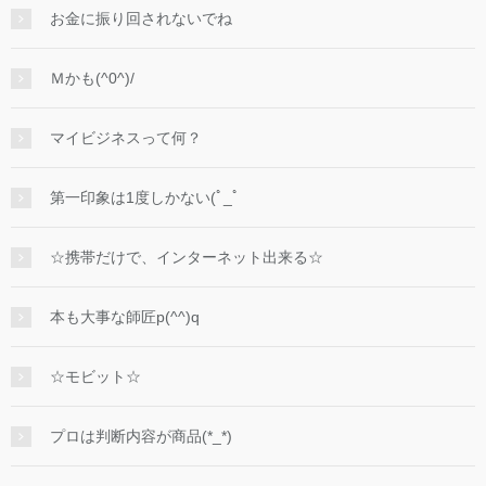
お金に振り回されないでね
Ｍかも(^0^)/
マイビジネスって何？
第一印象は1度しかない(ﾟ_ﾟ
☆携帯だけで、インターネット出来る☆
本も大事な師匠p(^^)q
☆モビット☆
プロは判断内容が商品(*_*)