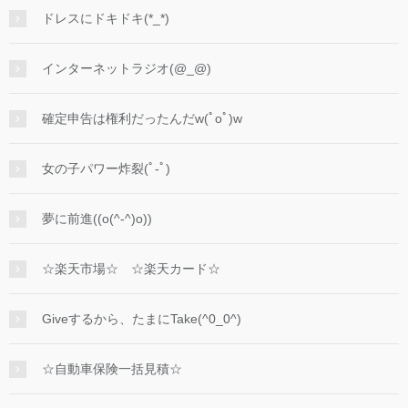
ドレスにドキドキ(*_*)
インターネットラジオ(@_@)
確定申告は権利だったんだw(ﾟoﾟ)w
女の子パワー炸裂(ﾟ-ﾟ)
夢に前進((o(^-^)o))
☆楽天市場☆ ☆楽天カード☆
Giveするから、たまにTake(^0_0^)
☆自動車保険一括見積☆