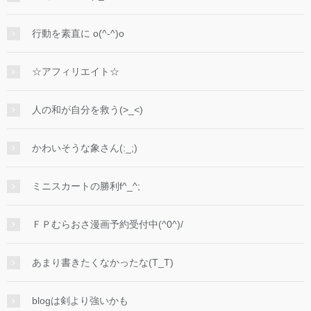
行動を素直に o(^-^)o
☆アフィリエイト☆
人の和が自分を救う(>_<)
かわいそうな象さん(:_;)
ミニスカートの勝利f^_^;
ＦＰむらおさ漫画予約受付中(^0^)/
あまり書きたくなかったな(T_T)
blogは剣より強いかも