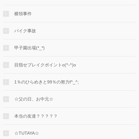
横領事件
バイク事故
甲子園出場(*_*)
目指せブレイクポイントo(^-^)o
1％のひらめきと99％の努力f^_^;
☆父の日、お中元☆
本当の友達？？？？？
☆TUTAYA☆