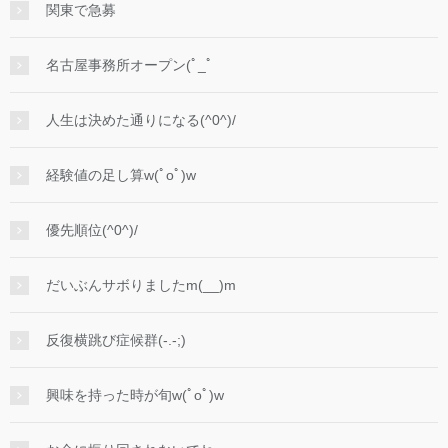
関東で急募
名古屋事務所オープン(ﾟ_ﾟ
人生は決めた通りになる(^0^)/
経験値の足し算w(ﾟoﾟ)w
優先順位(^0^)/
だいぶんサボりましたm(__)m
反復横跳び症候群(-.-;)
興味を持った時が旬w(ﾟoﾟ)w