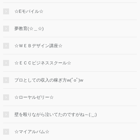
☆Eモバイル☆
夢教育(☆＿☆)
☆ＷＥＢデザイン講座☆
☆ＥＣＣビジネススクール☆
プロとしての収入の稼ぎ方w(ﾟoﾟ)w
☆ローヤルゼリー☆
壁を殴りながら泣いてたのですがね～(:_;)
☆マイアルバム☆