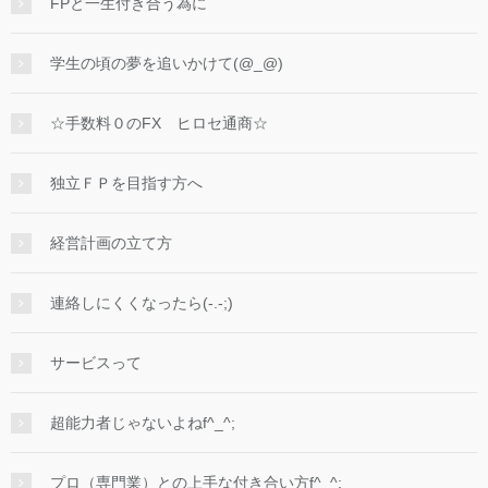
FPと一生付き合う為に
学生の頃の夢を追いかけて(@_@)
☆手数料０のFX ヒロセ通商☆
独立ＦＰを目指す方へ
経営計画の立て方
連絡しにくくなったら(-.-;)
サービスって
超能力者じゃないよねf^_^;
プロ（専門業）との上手な付き合い方f^_^;