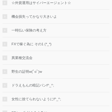
☆外貨運用はサイバーエージェント☆
機会損失ってかなり大きいよ
一時払い保険の考え方
FXで稼ぐ為に その1 (*_*)
異業種交流会
野生の証明w(ﾟoﾟ)w
ドラえもんの暗記パンf^_^;
女性に捨てられないようにf^_^;