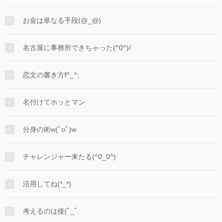
お金は単なる手段(@_@)
名古屋に事務所できちゃった(^0^)/
恋文の書き方f^_^;
名付けてホッとマン
分身の術w(ﾟoﾟ)w
チャレンジャー来たる(^0_0^)
活用してね(*_*)
考えるのは後(ﾟ_ﾟ