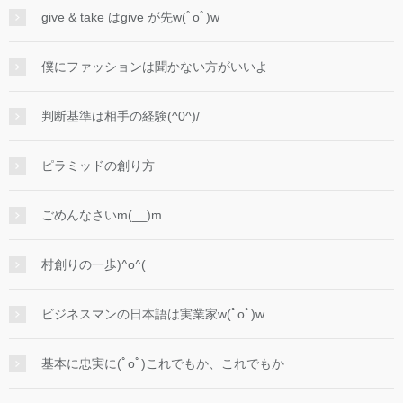
give & take はgive が先w(ﾟoﾟ)w
僕にファッションは聞かない方がいいよ
判断基準は相手の経験(^0^)/
ピラミッドの創り方
ごめんなさいm(__)m
村創りの一歩)^o^(
ビジネスマンの日本語は実業家w(ﾟoﾟ)w
基本に忠実に(ﾟoﾟ)これでもか、これでもか