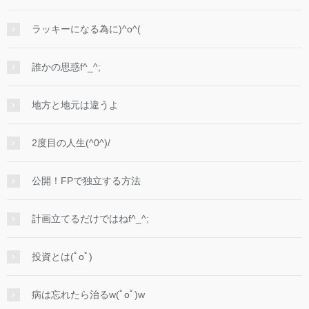
ラッキーになる為に)^o^(
誰かの思惑f^_^;
地方と地元は違うよ
2度目の人生(^0^)/
公開！FPで独立する方法
計画立てるだけではねf^_^;
投資とは(ﾟoﾟ)
病は忘れたら治るw(ﾟoﾟ)w