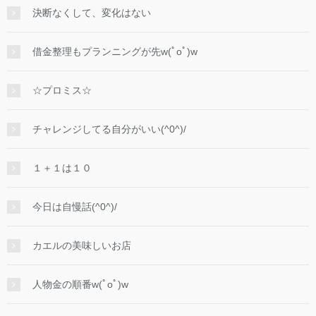
決断なくして、変化はない
借金整理もプランニングが先w(ﾟoﾟ)w
☆プロミス☆
チャレンジしてる自分がいい(^0^)/
１＋１は１０
今日は自慢話(^0^)/
カエルの美味しいお店
人物金の順番w(ﾟoﾟ)w