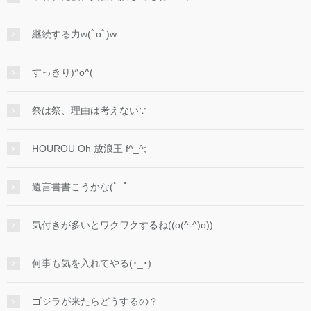
継続する力w(ﾟoﾟ)w
すっきり)^o^(
祭は祭、理由は考えない∵
HOUROU Oh 放浪王 f^_^;
遺言書書こうかな(ﾟ_ﾟ
気付きが多いとワクワクするね((o(^-^)o))
何事も気を入れてやる(･_･)
ゴジラが来たらどうするの？