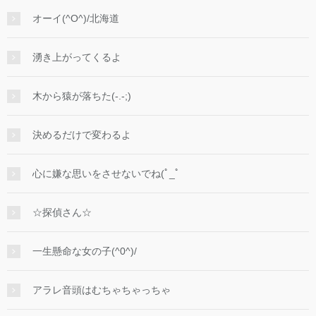
オーイ(^O^)/北海道
湧き上がってくるよ
木から猿が落ちた(-.-;)
決めるだけで変わるよ
心に嫌な思いをさせないでね(ﾟ_ﾟ
☆探偵さん☆
一生懸命な女の子(^0^)/
アラレ音頭はむちゃちゃっちゃ