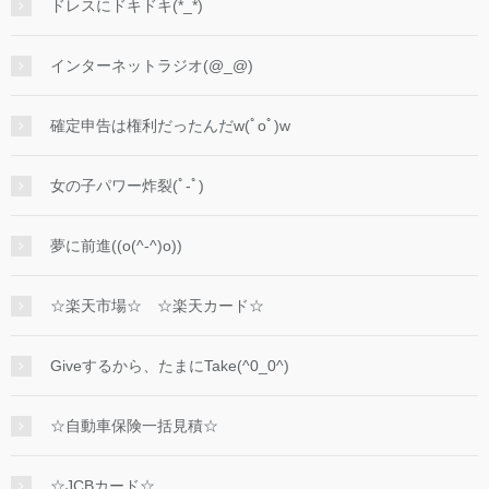
ドレスにドキドキ(*_*)
インターネットラジオ(@_@)
確定申告は権利だったんだw(ﾟoﾟ)w
女の子パワー炸裂(ﾟ-ﾟ)
夢に前進((o(^-^)o))
☆楽天市場☆ ☆楽天カード☆
Giveするから、たまにTake(^0_0^)
☆自動車保険一括見積☆
☆JCBカード☆