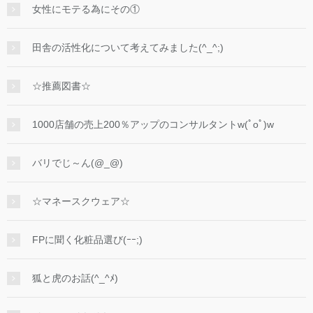
女性にモテる為にその①
田舎の活性化について考えてみました(^_^;)
☆推薦図書☆
1000店舗の売上200％アップのコンサルタントw(ﾟoﾟ)w
バリでじ～ん(@_@)
☆マネースクウェア☆
FPに聞く化粧品選び(ｰｰ;)
狐と虎のお話(^_^ﾒ)