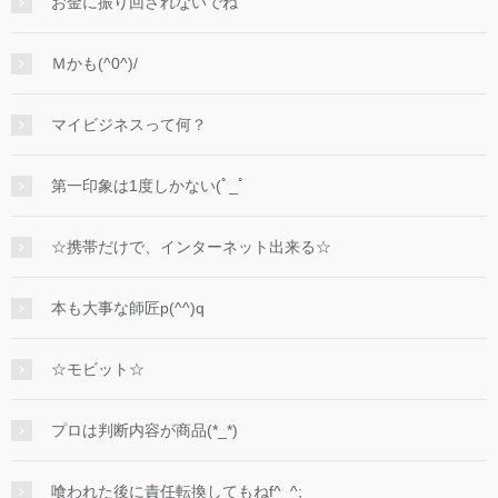
お金に振り回されないでね
Ｍかも(^0^)/
マイビジネスって何？
第一印象は1度しかない(ﾟ_ﾟ
☆携帯だけで、インターネット出来る☆
本も大事な師匠p(^^)q
☆モビット☆
プロは判断内容が商品(*_*)
喰われた後に責任転換してもねf^_^;