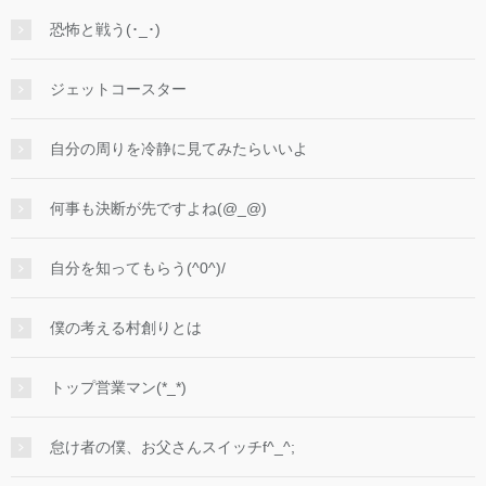
恐怖と戦う(･_･)
ジェットコースター
自分の周りを冷静に見てみたらいいよ
何事も決断が先ですよね(@_@)
自分を知ってもらう(^0^)/
僕の考える村創りとは
トップ営業マン(*_*)
怠け者の僕、お父さんスイッチf^_^;