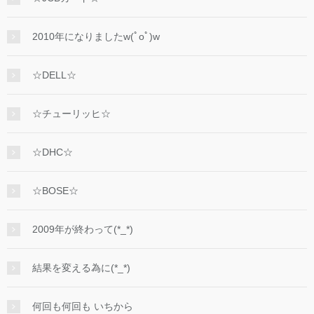
2010年になりましたw(ﾟoﾟ)w
☆DELL☆
☆チューリッヒ☆
☆DHC☆
☆BOSE☆
2009年が終わって(*_*)
結果を変える為に(*_*)
何回も何回も いちから