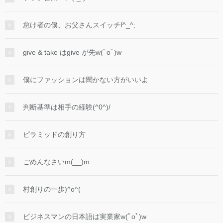
怠け者の僕、お父さんスイッチf^_^;
give & take はgive が先w(ﾟoﾟ)w
僕にファッションは聞かない方がいいよ
判断基準は相手の経験(^0^)/
ピラミッドの創り方
ごめんなさいm(__)m
村創りの一歩)^o^(
ビジネスマンの日本語は実業家w(ﾟoﾟ)w