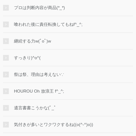
プロは判断内容が商品(*_*)
喰われた後に責任転換してもねf^_^;
継続する力w(ﾟoﾟ)w
すっきり)^o^(
祭は祭、理由は考えない∵
HOUROU Oh 放浪王 f^_^;
遺言書書こうかな(ﾟ_ﾟ
気付きが多いとワクワクするね((o(^-^)o))