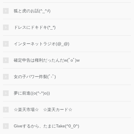
狐と虎のお話(^_^ﾒ)
ドレスにドキドキ(*_*)
インターネットラジオ(@_@)
確定申告は権利だったんだw(ﾟoﾟ)w
女の子パワー炸裂(ﾟ-ﾟ)
夢に前進((o(^-^)o))
☆楽天市場☆ ☆楽天カード☆
Giveするから、たまにTake(^0_0^)