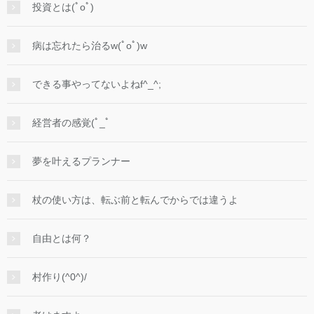
投資とは(ﾟoﾟ)
病は忘れたら治るw(ﾟoﾟ)w
できる事やってないよねf^_^;
経営者の感覚(ﾟ_ﾟ
夢を叶えるプランナー
杖の使い方は、転ぶ前と転んでからでは違うよ
自由とは何？
村作り(^0^)/