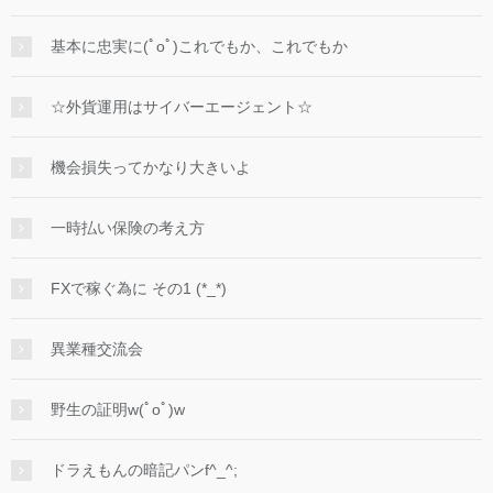
基本に忠実に(ﾟoﾟ)これでもか、これでもか
☆外貨運用はサイバーエージェント☆
機会損失ってかなり大きいよ
一時払い保険の考え方
FXで稼ぐ為に その1 (*_*)
異業種交流会
野生の証明w(ﾟoﾟ)w
ドラえもんの暗記パンf^_^;