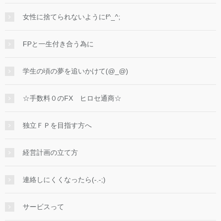
女性に捨てられないようにf^_^;
FPと一生付き合う為に
学生の頃の夢を追いかけて(@_@)
☆手数料０のFX ヒロセ通商☆
独立ＦＰを目指す方へ
経営計画の立て方
連絡しにくくなったら(-.-;)
サービスって