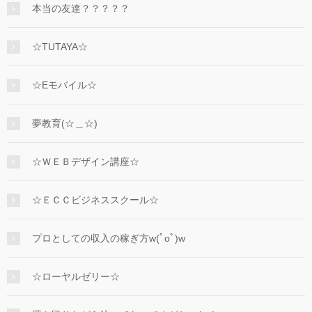
本当の友達？？？？？
☆TUTAYA☆
☆Eモバイル☆
夢教育(☆＿☆)
☆ＷＥＢデザイン講座☆
☆ＥＣＣビジネススクール☆
プロとしての収入の稼ぎ方w(ﾟoﾟ)w
☆ローヤルゼリー☆