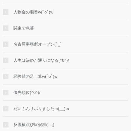
人物金の順番w(ﾟoﾟ)w
関東で急募
名古屋事務所オープン(ﾟ_ﾟ
人生は決めた通りになる(^0^)/
経験値の足し算w(ﾟoﾟ)w
優先順位(^0^)/
だいぶんサボりましたm(__)m
反復横跳び症候群(-.-;)