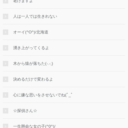
老けますよ
人は一人では生きれない
オーイ(^O^)/北海道
湧き上がってくるよ
木から猿が落ちた(-.-;)
決めるだけで変わるよ
心に嫌な思いをさせないでね(ﾟ_ﾟ
☆探偵さん☆
一生懸命な女の子(^0^)/