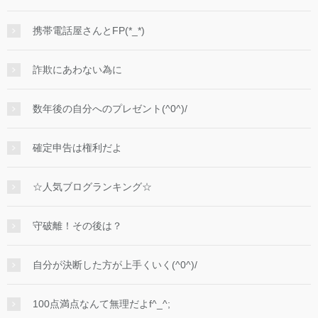
携帯電話屋さんとFP(*_*)
詐欺にあわない為に
数年後の自分へのプレゼント(^0^)/
確定申告は権利だよ
☆人気ブログランキング☆
守破離！その後は？
自分が決断した方が上手くいく(^0^)/
100点満点なんて無理だよf^_^;