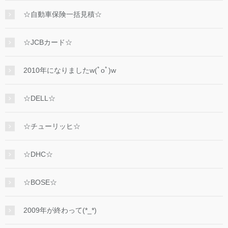
☆自動車保険一括見積☆
☆JCBカード☆
2010年になりましたw(ﾟoﾟ)w
☆DELL☆
☆チューリッヒ☆
☆DHC☆
☆BOSE☆
2009年が終わって(*_*)