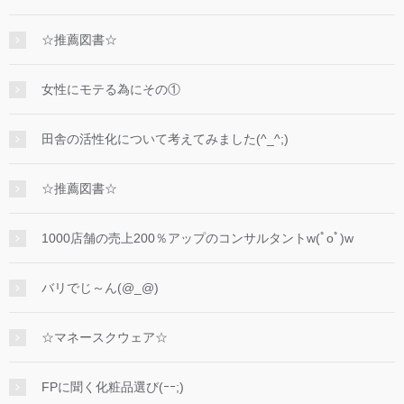
☆推薦図書☆
女性にモテる為にその①
田舎の活性化について考えてみました(^_^;)
☆推薦図書☆
1000店舗の売上200％アップのコンサルタントw(ﾟoﾟ)w
バリでじ～ん(@_@)
☆マネースクウェア☆
FPに聞く化粧品選び(ｰｰ;)