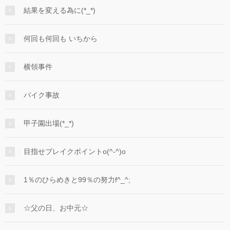
結果を変える為に(*_*)
何回も何回も いちから
横領事件
バイク事故
甲子園出場(*_*)
目指せブレイクポイントo(^-^)o
1％のひらめきと99％の努力f^_^;
☆父の日、お中元☆