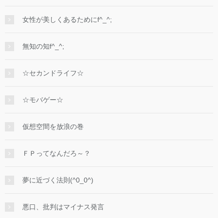
女性が美しくあるためにf^_^;
無知の知f^_^;
☆セカンドライフ☆
☆モバゲー☆
仮想空間を放浪の巻
ＦＰってなんだろ～？
夢に近づく法則(^0_0^)
悪口、批判はマイナス発言