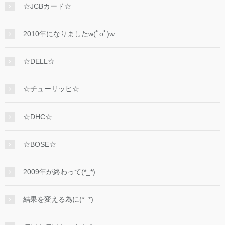
☆JCBカード☆
2010年になりましたw(ﾟoﾟ)w
☆DELL☆
☆チューリッヒ☆
☆DHC☆
☆BOSE☆
2009年が終わって(*_*)
結果を変える為に(*_*)