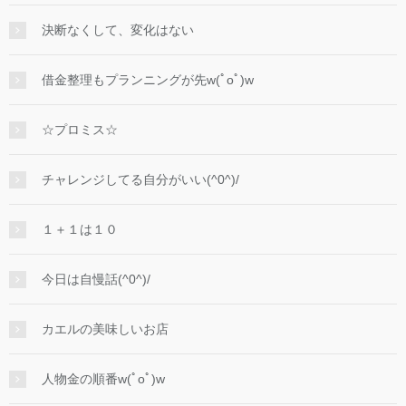
決断なくして、変化はない
借金整理もプランニングが先w(ﾟoﾟ)w
☆プロミス☆
チャレンジしてる自分がいい(^0^)/
１＋１は１０
今日は自慢話(^0^)/
カエルの美味しいお店
人物金の順番w(ﾟoﾟ)w