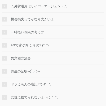
☆外貨運用はサイバーエージェント☆
機会損失ってかなり大きいよ
一時払い保険の考え方
FXで稼ぐ為に その1 (*_*)
異業種交流会
野生の証明w(ﾟoﾟ)w
ドラえもんの暗記パンf^_^;
女性に捨てられないようにf^_^;