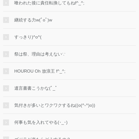
喰われた後に責任転換してもねf^_^;
継続する力w(ﾟoﾟ)w
すっきり)^o^(
祭は祭、理由は考えない∵
HOUROU Oh 放浪王 f^_^;
遺言書書こうかな(ﾟ_ﾟ
気付きが多いとワクワクするね((o(^-^)o))
何事も気を入れてやる(･_･)