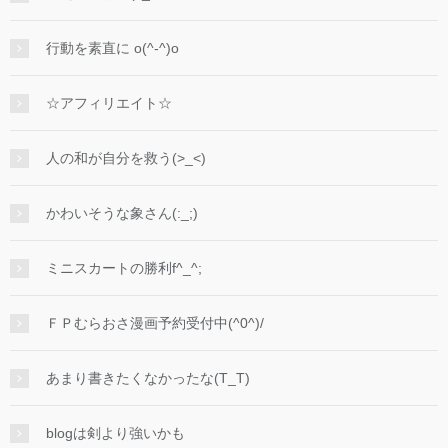
行動を素直に o(^-^)o
☆アフィリエイト☆
人の和が自分を救う(>_<)
かわいそうな象さん(:_;)
ミニスカートの勝利f^_^;
ＦＰむらおさ漫画予約受付中(^0^)/
あまり書きたくなかったな(T_T)
blogは剣より強いかも