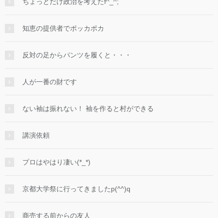
ちょっとだけ政治を考えたf^_^;
知恵の提供者でポッカポカ
反対の足からパンツを履くと・・・
人が一番の財です
ない袖は振れない！ 袖を作ると村ができる
講演依頼
プロはやはり凄い(*_*)
京都大学祭に行ってきましたp(^^)q
商売する前からの友人