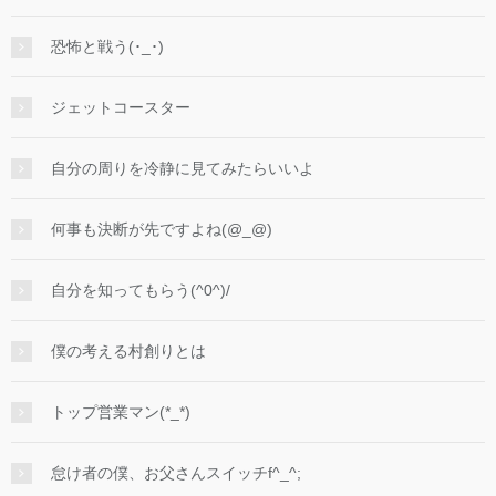
恐怖と戦う(･_･)
ジェットコースター
自分の周りを冷静に見てみたらいいよ
何事も決断が先ですよね(@_@)
自分を知ってもらう(^0^)/
僕の考える村創りとは
トップ営業マン(*_*)
怠け者の僕、お父さんスイッチf^_^;