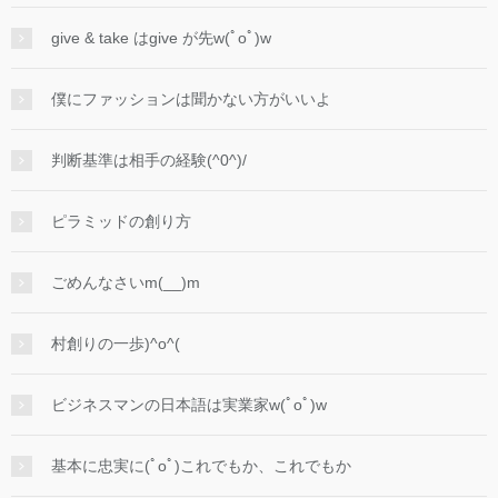
give & take はgive が先w(ﾟoﾟ)w
僕にファッションは聞かない方がいいよ
判断基準は相手の経験(^0^)/
ピラミッドの創り方
ごめんなさいm(__)m
村創りの一歩)^o^(
ビジネスマンの日本語は実業家w(ﾟoﾟ)w
基本に忠実に(ﾟoﾟ)これでもか、これでもか