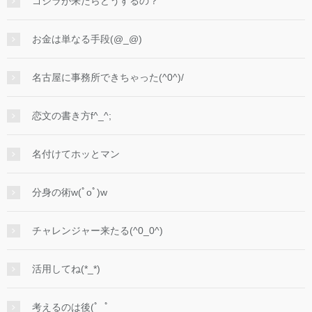
ゴジラが来たらどうするの？
お金は単なる手段(@_@)
名古屋に事務所できちゃった(^0^)/
恋文の書き方f^_^;
名付けてホッとマン
分身の術w(ﾟoﾟ)w
チャレンジャー来たる(^0_0^)
活用してね(*_*)
考えるのは後(ﾟ_ﾟ