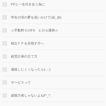
FPと一生付き合う為に
学生の頃の夢を追いかけて(@_@)
☆手数料０のFX ヒロセ通商☆
独立ＦＰを目指す方へ
経営計画の立て方
連絡しにくくなったら(-.-;)
サービスって
超能力者じゃないよねf^_^;