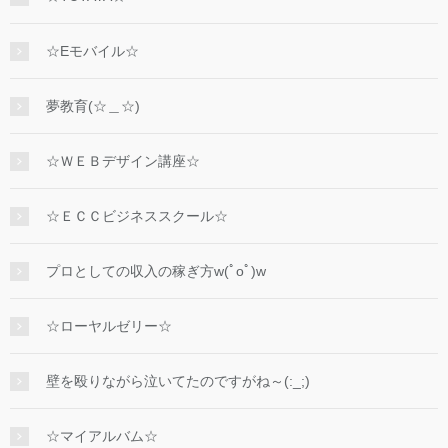
☆Eモバイル☆
夢教育(☆＿☆)
☆ＷＥＢデザイン講座☆
☆ＥＣＣビジネススクール☆
プロとしての収入の稼ぎ方w(ﾟoﾟ)w
☆ローヤルゼリー☆
壁を殴りながら泣いてたのですがね～(:_;)
☆マイアルバム☆