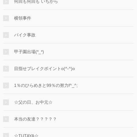
何回も何回も いちから
横領事件
バイク事故
甲子園出場(*_*)
目指せブレイクポイントo(^-^)o
1％のひらめきと99％の努力f^_^;
☆父の日、お中元☆
本当の友達？？？？？
☆TUTAYA☆