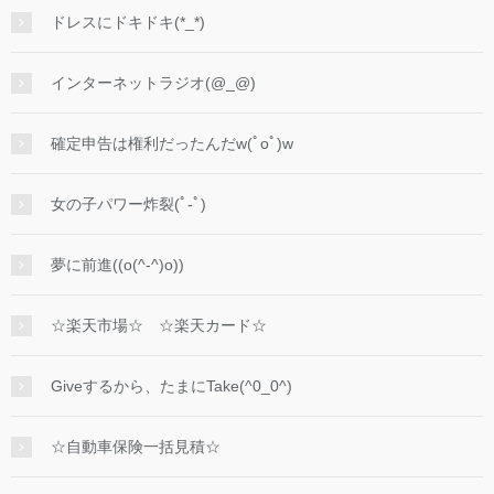
ドレスにドキドキ(*_*)
インターネットラジオ(@_@)
確定申告は権利だったんだw(ﾟoﾟ)w
女の子パワー炸裂(ﾟ-ﾟ)
夢に前進((o(^-^)o))
☆楽天市場☆ ☆楽天カード☆
Giveするから、たまにTake(^0_0^)
☆自動車保険一括見積☆