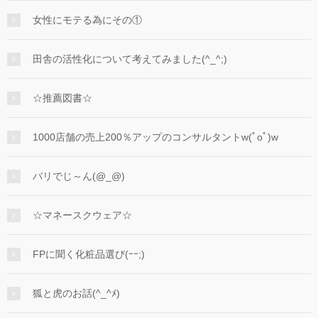
女性にモテる為にその①
田舎の活性化について考えてみました(^_^;)
☆推薦図書☆
1000店舗の売上200％アップのコンサルタントw(ﾟoﾟ)w
バリでじ～ん(@_@)
☆マネースクウェア☆
FPに聞く化粧品選び(ｰｰ;)
狐と虎のお話(^_^ﾒ)