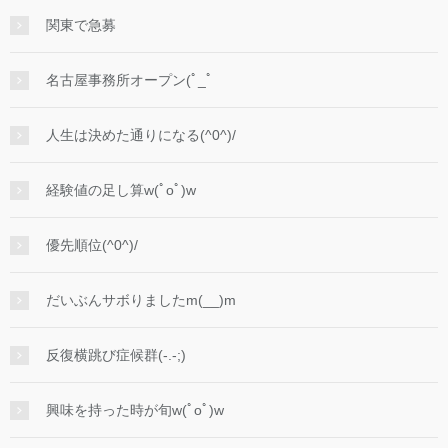
関東で急募
名古屋事務所オープン(ﾟ_ﾟ
人生は決めた通りになる(^0^)/
経験値の足し算w(ﾟoﾟ)w
優先順位(^0^)/
だいぶんサボりましたm(__)m
反復横跳び症候群(-.-;)
興味を持った時が旬w(ﾟoﾟ)w