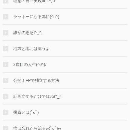
理想の自己実現o(^-^)o
ラッキーになる為に)^o^(
誰かの思惑f^_^;
地方と地元は違うよ
2度目の人生(^0^)/
公開！FPで独立する方法
計画立てるだけではねf^_^;
投資とは(ﾟoﾟ)
病は忘れたら治るw(ﾟoﾟ)w