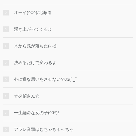
オーイ(^O^)/北海道
湧き上がってくるよ
木から猿が落ちた(-.-;)
決めるだけで変わるよ
心に嫌な思いをさせないでね(ﾟ_ﾟ
☆探偵さん☆
一生懸命な女の子(^0^)/
アラレ音頭はむちゃちゃっちゃ