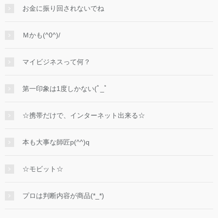
お金に振り回されないでね
Ｍかも(^0^)/
マイビジネスって何？
第一印象は1度しかない(ﾟ_ﾟ
☆携帯だけで、インターネット出来る☆
本も大事な師匠p(^^)q
☆モビット☆
プロは判断内容が商品(*_*)