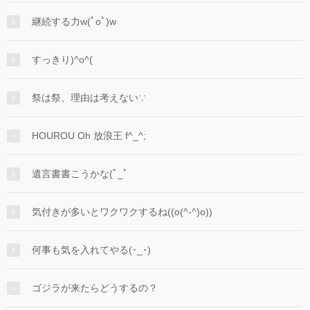
継続する力w(ﾟoﾟ)w
すっきり)^o^(
祭は祭、理由は考えない∵
HOUROU Oh 放浪王 f^_^;
遺言書書こうかな(ﾟ_ﾟ
気付きが多いとワクワクするね((o(^-^)o))
何事も気を入れてやる(･_･)
ゴジラが来たらどうするの？