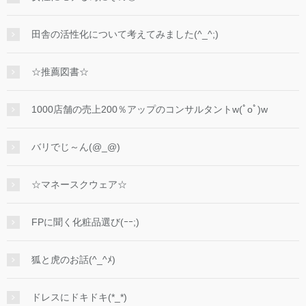
田舎の活性化について考えてみました(^_^;)
☆推薦図書☆
1000店舗の売上200％アップのコンサルタントw(ﾟoﾟ)w
バリでじ～ん(@_@)
☆マネースクウェア☆
FPに聞く化粧品選び(ｰｰ;)
狐と虎のお話(^_^ﾒ)
ドレスにドキドキ(*_*)