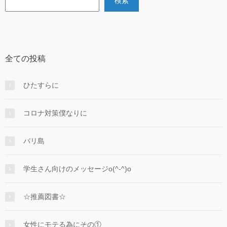
検索
全ての投稿
ひたすらに
コロナ対策僕なりに
バリ島
学生さん向けのメッセージo(^-^)o
☆推薦図書☆
女性にモテる為にその①