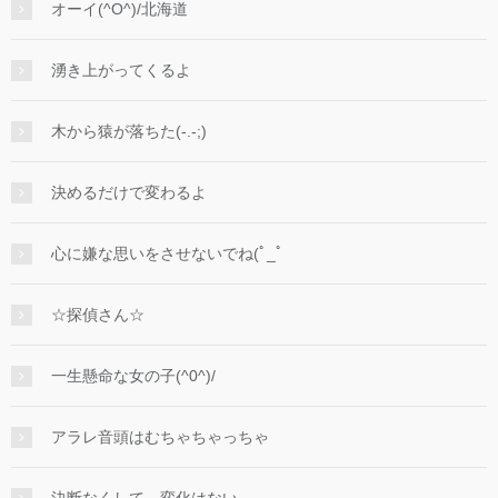
オーイ(^O^)/北海道
湧き上がってくるよ
木から猿が落ちた(-.-;)
決めるだけで変わるよ
心に嫌な思いをさせないでね(ﾟ_ﾟ
☆探偵さん☆
一生懸命な女の子(^0^)/
アラレ音頭はむちゃちゃっちゃ