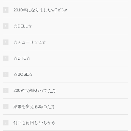
2010年になりましたw(ﾟoﾟ)w
☆DELL☆
☆チューリッヒ☆
☆DHC☆
☆BOSE☆
2009年が終わって(*_*)
結果を変える為に(*_*)
何回も何回も いちから