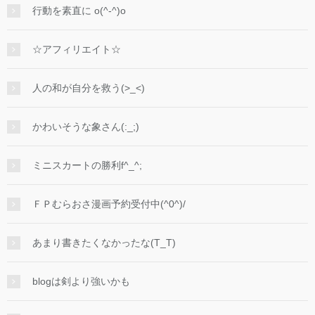
行動を素直に o(^-^)o
☆アフィリエイト☆
人の和が自分を救う(>_<)
かわいそうな象さん(:_;)
ミニスカートの勝利f^_^;
ＦＰむらおさ漫画予約受付中(^0^)/
あまり書きたくなかったな(T_T)
blogは剣より強いかも