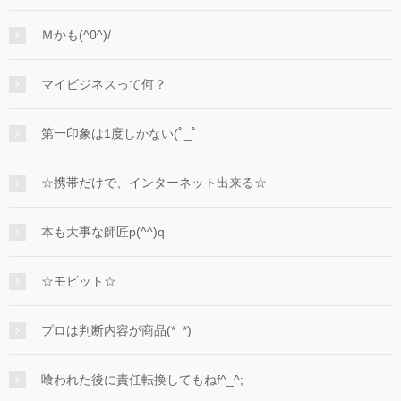
Ｍかも(^0^)/
マイビジネスって何？
第一印象は1度しかない(ﾟ_ﾟ
☆携帯だけで、インターネット出来る☆
本も大事な師匠p(^^)q
☆モビット☆
プロは判断内容が商品(*_*)
喰われた後に責任転換してもねf^_^;