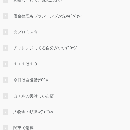
決断なくして、変化はない
借金整理もプランニングが先w(ﾟoﾟ)w
☆プロミス☆
チャレンジしてる自分がいい(^0^)/
１＋１は１０
今日は自慢話(^0^)/
カエルの美味しいお店
人物金の順番w(ﾟoﾟ)w
関東で急募