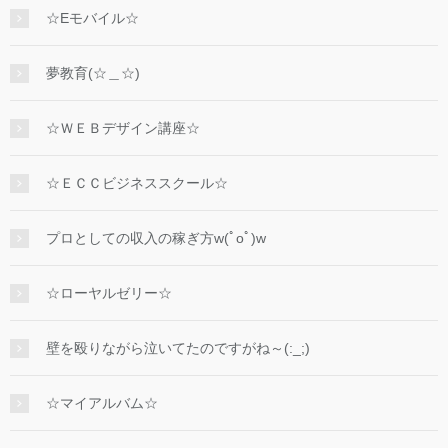
☆Eモバイル☆
夢教育(☆＿☆)
☆ＷＥＢデザイン講座☆
☆ＥＣＣビジネススクール☆
プロとしての収入の稼ぎ方w(ﾟoﾟ)w
☆ローヤルゼリー☆
壁を殴りながら泣いてたのですがね～(:_;)
☆マイアルバム☆