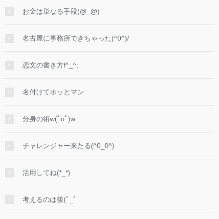
お金は単なる手段(@_@)
名古屋に事務所できちゃった(^0^)/
恋文の書き方f^_^;
名付けてホッとマン
分身の術w(ﾟoﾟ)w
チャレンジャー来たる(^0_0^)
活用してね(*_*)
考えるのは後(ﾟ_ﾟ