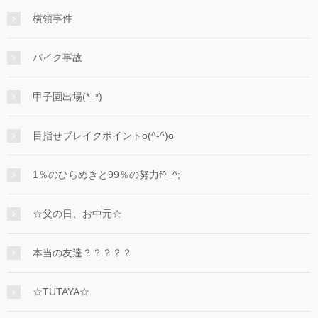
横領事件
バイク事故
甲子園出場(*_*)
目指せブレイクポイントo(^-^)o
1％のひらめきと99％の努力f^_^;
☆父の日、お中元☆
本当の友達？？？？？
☆TUTAYA☆