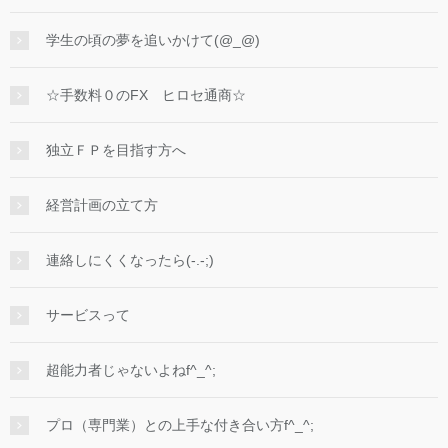
学生の頃の夢を追いかけて(@_@)
☆手数料０のFX ヒロセ通商☆
独立ＦＰを目指す方へ
経営計画の立て方
連絡しにくくなったら(-.-;)
サービスって
超能力者じゃないよねf^_^;
プロ（専門業）との上手な付き合い方f^_^;