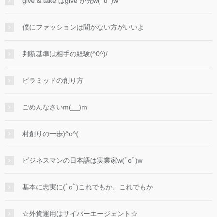
give & take はgive が先w(ﾟoﾟ)w
僕にファッションは聞かない方がいいよ
判断基準は相手の経験(^0^)/
ピラミッドの創り方
ごめんなさいm(__)m
村創りの一歩)^o^(
ビジネスマンの日本語は実業家w(ﾟoﾟ)w
基本に忠実に(ﾟoﾟ)これでもか、これでもか
☆外貨運用はサイバーエージェント☆