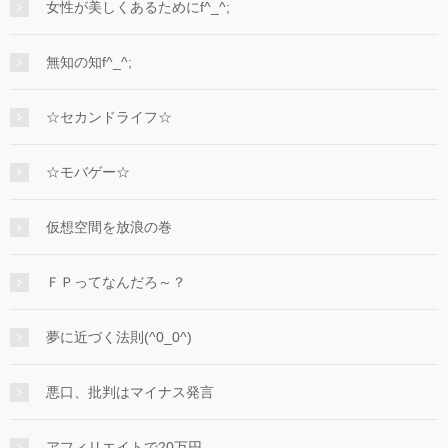
女性が美しくあるためにf^_^;
無知の知f^_^;
☆セカンドライフ☆
☆モバゲー☆
仮想空間を放浪の巻
ＦＰってなんだろ～？
夢に近づく法則(^0_0^)
悪口、批判はマイナス発言
アフィリエイトで20万円