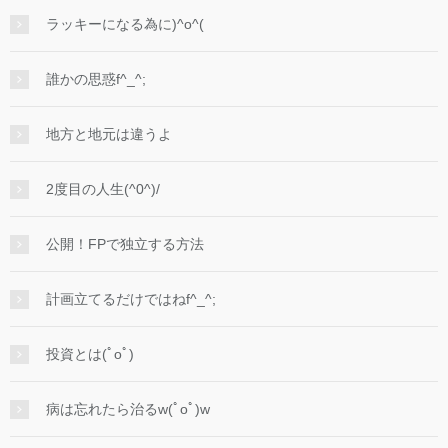
ラッキーになる為に)^o^(
誰かの思惑f^_^;
地方と地元は違うよ
2度目の人生(^0^)/
公開！FPで独立する方法
計画立てるだけではねf^_^;
投資とは(ﾟoﾟ)
病は忘れたら治るw(ﾟoﾟ)w