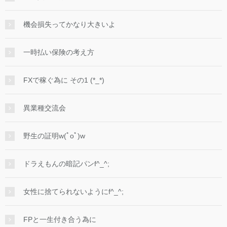
機会損失ってかなり大きいよ
一時払い保険の考え方
FXで稼ぐ為に その1 (*_*)
異業種交流会
野生の証明w(ﾟoﾟ)w
ドラえもんの暗記パンf^_^;
女性に捨てられないようにf^_^;
FPと一生付き合う為に