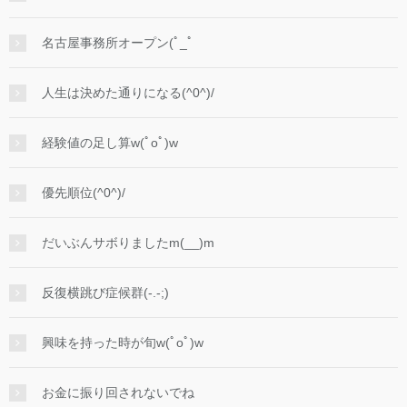
名古屋事務所オープン(ﾟ_ﾟ
人生は決めた通りになる(^0^)/
経験値の足し算w(ﾟoﾟ)w
優先順位(^0^)/
だいぶんサボりましたm(__)m
反復横跳び症候群(-.-;)
興味を持った時が旬w(ﾟoﾟ)w
お金に振り回されないでね