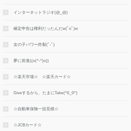
インターネットラジオ(@_@)
確定申告は権利だったんだw(ﾟoﾟ)w
女の子パワー炸裂(ﾟ-ﾟ)
夢に前進((o(^-^)o))
☆楽天市場☆ ☆楽天カード☆
Giveするから、たまにTake(^0_0^)
☆自動車保険一括見積☆
☆JCBカード☆