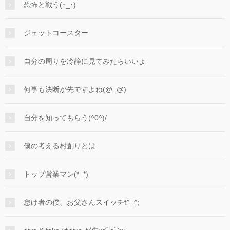
恐怖と戦う(･_･)
ジェットコースター
自分の周りを冷静に見てみたらいいよ
何事も決断が先ですよね(@_@)
自分を知ってもらう(^0^)/
僕の考える村創りとは
トップ営業マン(*_*)
怠け者の僕、お父さんスイッチf^_^;